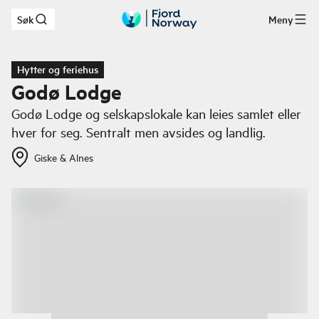
Søk
Meny
Hopp til hovedinnhold
Hytter og feriehus
Godø Lodge
Godø Lodge og selskapslokale kan leies samlet eller
hver for seg. Sentralt men avsides og landlig.
Giske & Alnes