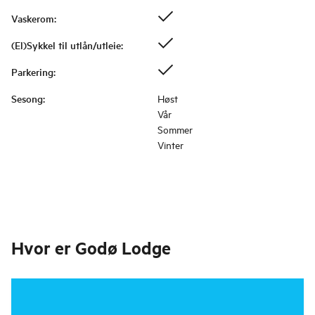
Vaskerom
:
(El)Sykkel til utlån/utleie
:
Parkering
:
Sesong
:
Høst
Vår
Sommer
Vinter
Hvor er
Godø Lodge