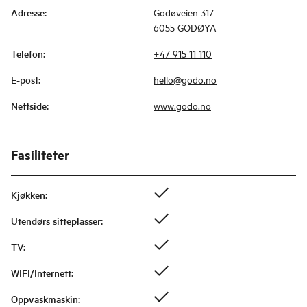
Adresse
:
Godøveien 317
6055 GODØYA
Telefon
:
+47 915 11 110
E-post
:
hello@godo.no
Nettside
:
www.godo.no
Fasiliteter
Kjøkken
:
Utendørs sitteplasser
:
TV
:
WIFI/Internett
:
Oppvaskmaskin
: