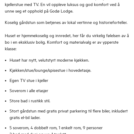
kjellerstue med TV. En vil oppleve luksus og god komfort ved å
unne seg et opphold på Godø Lodge.
Koselig gårdstun som betjenes av lokal vertinne og historieforteller.
Huset er hjemmekoselig og innredet, her får du virkelig følelsen av å
bo i en eksklusiv bolig. Komfort og materialvalg er av ypperste
klasse:
Huset har nytt, velutstyrt moderne kjøkken.
Kjøkken/stue/lounge/spisestue i hovedetasje.
Egen TV stue i kjeller
Soverom i alle etasjer
Store bad i rustikk stil.
Stort gårdstun med gratis privat parkering til flere biler, inkludert
gratis el-bil lader.
5 soverom, 4 dobbelt rom, 1 enkelt rom, 9 personer
2 bad med dusj og wc, 1 toalett