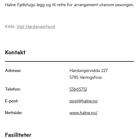
Halne Fjellstugu legg og til rette for arrangement utanom sesongen.
Kilde:
Visit Hardangerfjord
Kontakt
Adresse
:
Hardangervidda 227
5785 Vøringsfoss
Telefon
:
53665712
E-post
:
post@halne.no
Nettside
:
www.halne.no/
Fasiliteter