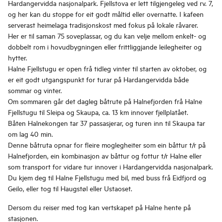
Hardangervidda nasjonalpark. Fjellstova er lett tilgjengeleg ved rv. 7,
og her kan du stoppe for eit godt måltid eller overnatte. I kafeen
serverast heimelaga tradisjonskost med fokus på lokale råvarer.
Her er til saman 75 soveplassar, og du kan velje mellom enkelt- og
dobbelt rom i hovudbygningen eller frittliggjande leilegheiter og
hytter.
Halne Fjellstugu er open frå tidleg vinter til starten av oktober, og
er eit godt utgangspunkt for turar på Hardangervidda både
sommar og vinter.
Om sommaren går det dagleg båtrute på Halnefjorden frå Halne
Fjellstugu til Sleipa og Skaupa, ca. 13 km innover fjellplatået.
Båten Halnekongen tar 37 passasjerar, og turen inn til Skaupa tar
om lag 40 min.
Denne båtruta opnar for fleire moglegheiter som ein båttur t/r på
Halnefjorden, ein kombinasjon av båttur og fottur t/r Halne eller
som transport for vidare tur innover i Hardangervidda nasjonalpark.
Du kjem deg til Halne Fjellstugu med bil, med buss frå Eidfjord og
Geilo, eller tog til Haugstøl eller Ustaoset.
Dersom du reiser med tog kan vertskapet på Halne hente på
stasjonen.