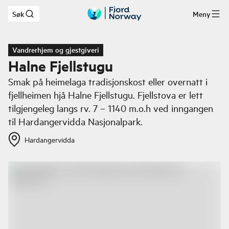
Søk
Meny
Hopp til hovedinnhold
Vandrerhjem og gjestgiveri
Halne Fjellstugu
Smak på heimelaga tradisjonskost eller overnatt i
fjellheimen hjå Halne Fjellstugu. Fjellstova er lett
tilgjengeleg langs rv. 7 – 1140 m.o.h ved inngangen
til Hardangervidda Nasjonalpark.
Hardangervidda