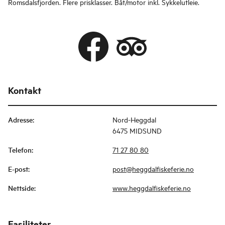
Romsdalsfjorden. Flere prisklasser. Båt/motor inkl. Sykkelutleie.
Kontakt
Adresse
:
Nord-Heggdal
6475 MIDSUND
Telefon
:
71 27 80 80
E-post
:
post@heggdalfiskeferie.no
Nettside
:
www.heggdalfiskeferie.no
Fasiliteter