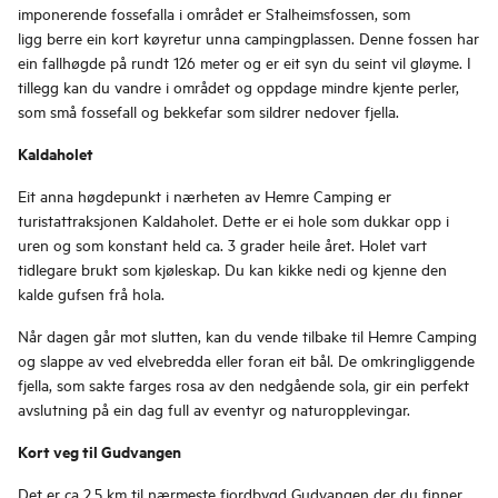
imponerende fossefalla i området er Stalheimsfossen, som
ligg berre ein kort køyretur unna campingplassen. Denne fossen har
ein fallhøgde på rundt 126 meter og er eit syn du seint vil gløyme. I
tillegg kan du vandre i området og oppdage mindre kjente perler,
som små fossefall og bekkefar som sildrer nedover fjella.
Kaldaholet
Eit anna høgdepunkt i nærheten av Hemre Camping er
turistattraksjonen Kaldaholet. Dette er ei hole som dukkar opp i
uren og som konstant held ca. 3 grader heile året. Holet vart
tidlegare brukt som kjøleskap. Du kan kikke nedi og kjenne den
kalde gufsen frå hola.
Når dagen går mot slutten, kan du vende tilbake til Hemre Camping
og slappe av ved elvebredda eller foran eit bål. De omkringliggende
fjella, som sakte farges rosa av den nedgående sola, gir ein perfekt
avslutning på ein dag full av eventyr og naturopplevingar.
Kort veg til Gudvangen
Det er ca 2,5 km til nærmeste fjordbygd
Gudvangen
der du finner