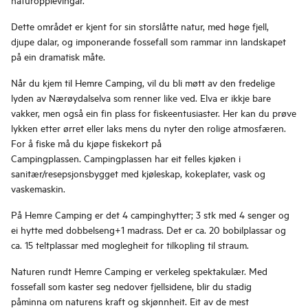
Dette området er kjent for sin storslåtte natur, med høge fjell,
djupe dalar, og imponerande fossefall som rammar inn landskapet
på ein dramatisk måte.
Når du kjem til Hemre Camping, vil du bli møtt av den fredelige
lyden av Nærøydalselva som renner like ved. Elva er ikkje bare
vakker, men også ein fin plass for fiskeentusiaster. Her kan du prøve
lykken etter ørret eller laks mens du nyter den rolige atmosfæren.
For å fiske må du kjøpe fiskekort på
Campingplassen. Campingplassen har eit felles kjøken i
sanitær/resepsjonsbygget med kjøleskap, kokeplater, vask og
vaskemaskin.
På Hemre Camping er det 4 campinghytter; 3 stk med 4 senger og
ei hytte med dobbelseng+1 madrass. Det er ca. 20 bobilplassar og
ca. 15 teltplassar med moglegheit for tilkopling til straum.
Naturen rundt Hemre Camping er verkeleg spektakulær. Med
fossefall som kaster seg nedover fjellsidene, blir du stadig
påminna om naturens kraft og skjønnheit. Eit av de mest