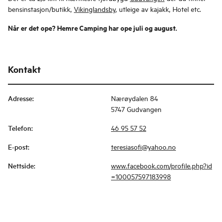
bensinstasjon/butikk,
Vikinglandsby
, utleige av kajakk, Hotel etc.
Når er det ope? Hemre Camping har ope juli og august.
Kontakt
Adresse
:
Nærøydalen 84
5747 Gudvangen
Telefon
:
46 95 57 52
E-post
:
teresiasofi@yahoo.no
Nettside
:
www.facebook.com/profile.php?id
=100057597183998