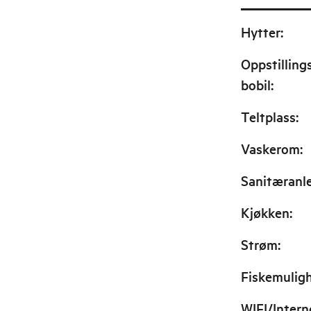
Hytter
:
Oppstilling
bobil
:
Teltplass
:
Vaskerom
:
Sanitæranl
Kjøkken
:
Strøm
:
Fiskemulig
WIFI/Intern