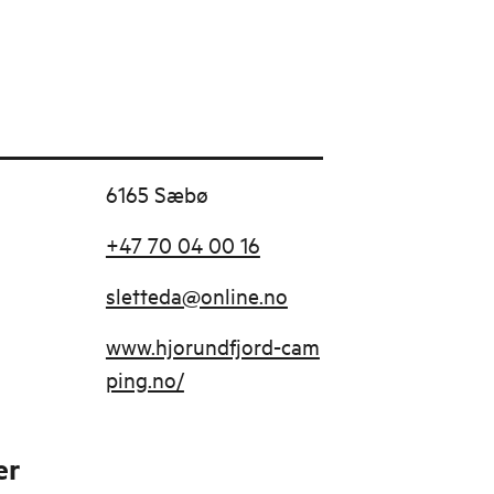
6165 Sæbø
+47 70 04 00 16
sletteda@online.no
www.hjorundfjord-cam
ping.no/
er