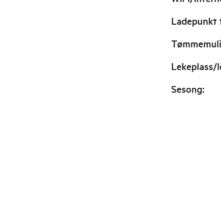
Ladepunkt f
Tømmemuli
Lekeplass/
Sesong
: