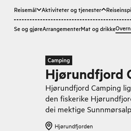
Reisemål
Aktiviteter og tjenester
Reiseinsp
Hopp til hovedinnhold
Overn
Se og gjøre
Arrangementer
Mat og drikke
Camping
Hjørundfjord
Hjørundfjord Camping ligg 
den fiskerike Hjørundfjo
dei mektige Sunnmørsalp
Hjørundfjorden