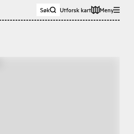
Søk
Utforsk kart
Meny