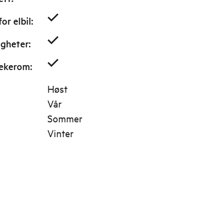
or elbil
:
gheter
:
lekerom
:
Høst
Vår
Sommer
Vinter