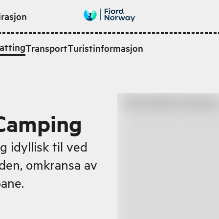
irasjon
atting
Transport
Turistinformasjon
 Camping
idyllisk til ved
rden, omkransa av
ane.