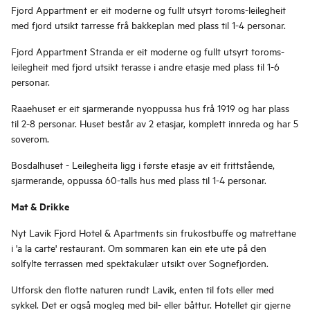
Fjord Appartment er eit moderne og fullt utsyrt toroms-leilegheit
med fjord utsikt tarresse frå bakkeplan med plass til 1-4 personar.
Fjord Appartment Stranda er eit moderne og fullt utsyrt toroms-
leilegheit med fjord utsikt terasse i andre etasje med plass til 1-6
personar.
Raaehuset er eit sjarmerande nyoppussa hus frå 1919 og har plass
til 2-8 personar. Huset består av 2 etasjar, komplett innreda og har 5
soverom.
Bosdalhuset - Leilegheita ligg i første etasje av eit frittstående,
sjarmerande, oppussa 60-talls hus med plass til 1-4 personar.
Mat & Drikke
Nyt Lavik Fjord Hotel & Apartments sin frukostbuffe og matrettane
i 'a la carte' restaurant. Om sommaren kan ein ete ute på den
solfylte terrassen med spektakulær utsikt over Sognefjorden.
Utforsk den flotte naturen rundt Lavik, enten til fots eller med
sykkel. Det er også mogleg med bil- eller båttur. Hotellet gir gjerne