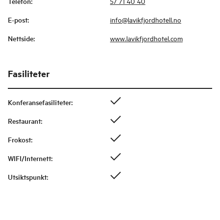
Telefon
:
57 71 40 40
E-post
:
info@lavikfjordhotell.no
Nettside
:
www.lavikfjordhotel.com
Fasiliteter
Konferansefasiliteter
:
Restaurant
:
Frokost
:
WIFI/Internett
:
Utsiktspunkt
: