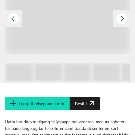
Legg til reiseplanen min
Bestill
Hytta har direkte tilgang til lysløype om vinteren, med muligheter
for både lange og korte skiturer samt Sauda skisenter en kort
kjøretur unna. Om sommeren er det fantastiske turmuligheter både i