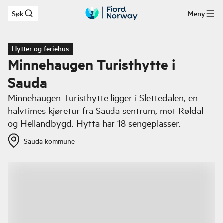
Søk
Meny
Hopp til hovedinnhold
Hytter og feriehus
Minnehaugen Turisthytte i
Sauda
Minnehaugen Turisthytte ligger i Slettedalen, en
halvtimes kjøretur fra Sauda sentrum, mot Røldal
og Hellandbygd. Hytta har 18 sengeplasser.
Sauda kommune