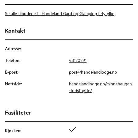
Se alle tilbudene til Handeland Gard og Glamping i Ryfylke
Kontakt
Adresse
:
Telefon
:
48120291
E-post
:
post@handelandlodge.no
Nettside
:
handelandlodge.no/minnehaugen
-turisthytte/
Fasiliteter
Kjøkken
: