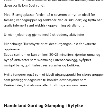
dalen og fjellområdet rundt.
Med 18 sengeplasser fordelt på 6 soverom er hytten ideell for
familier, vennegrupper og selskaper. Ved er inkludert, og hytta har
gratis internett samt elektrisk oppvarming på alle rom.
Utleier hjelper deg gjerne med å skreddersy aktiviteter
Minnehauge Turisthytte er et ideelt utgangspunkt for varierte
opplevelser
Sauda sentrum er kun en kort 20–25 minutters kjøretur unna, og
byr på aktiviteter som svømming i utebadeanlegg, nyåpnet
minigolfbane, golf, kafeer, restauranter og butikker.
Hytta fungerer også som et ideelt utgangspunkt for større grupper
som planlegger dagsturer til ikoniske destinasjoner som
Preikestolen, Folgefonna, eller Trolltunga om sommeren.
Handeland Gard og Glamping i Ryfylke