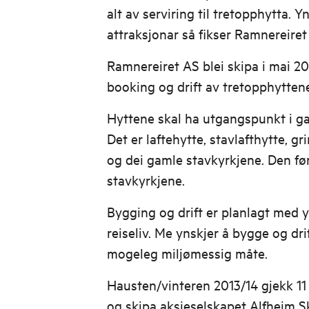
alt av serviring til tretopphytta. Y
attraksjonar så fikser Ramnereiret
Ramnereiret AS blei skipa i mai 201
booking og drift av tretopphytten
Hyttene skal ha utgangspunkt i g
Det er laftehytte, stavlafthytte, 
og dei gamle stavkyrkjene. Den før
stavkyrkjene.
Bygging og drift er planlagt med 
reiseliv. Me ynskjer å bygge og dr
mogeleg miljømessig måte.
Hausten/vinteren 2013/14 gjekk 1
og skipa aksjeselskapet Alfheim 