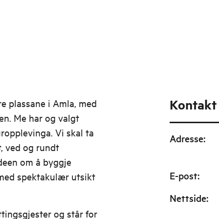
Kontakt
re plassane i Amla, med
en. Me har og valgt
ropplevinga. Vi skal ta
Adresse
:
t, ved og rundt
deen om å byggje
E-post
:
 med spektakulær utsikt
Nettside
:
tingsgjester og står for