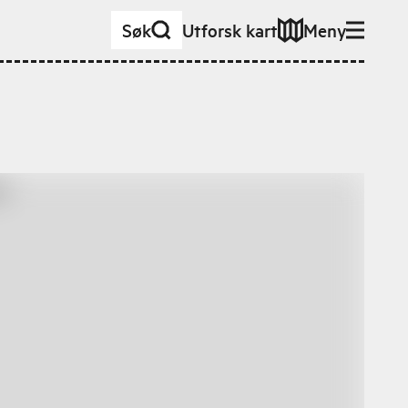
Søk
Utforsk kart
Meny