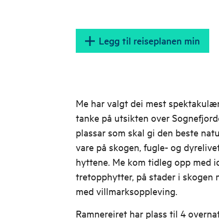
Legg til reiseplanen min
Me har valgt dei mest spektakulæ
tanke på utsikten over Sognefjord
plassar som skal gi den beste natu
vare på skogen, fugle- og dyrelive
hyttene. Me kom tidleg opp med i
tretopphytter, på stader i skogen
med villmarksoppleving.
Ramnereiret har plass til 4 overnat