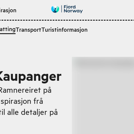
irasjon
atting
Transport
Turistinformasjon
 Kaupanger
 Ramnereiret på
spirasjon frå
l alle detaljer på