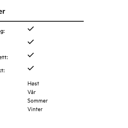
er
ig
:
ett
:
kt
:
Høst
Vår
Sommer
Vinter