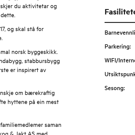
nskjer du aktivitetar og
Fasilitet
 dette.
7, og skal stå for
Barnevennl
e.
Parkering
:
amal norsk byggeskikk.
WIFI/Intern
grindabygg, stabbursbygg
ste er inspirert av
Utsiktspun
Sesong
:
ynskje om bærekraftig
ifte hyttene på ein mest
1 familiemedlemer saman
Skog & Jakt AS med