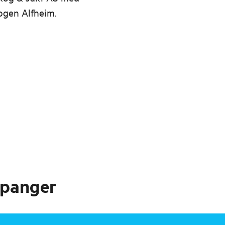
ogen Alfheim.
upanger