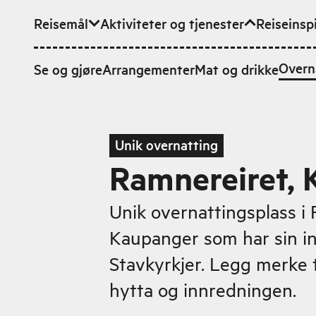
Reisemål
Aktiviteter og tjenester
Reiseinsp
Hopp til hovedinnhold
Overn
Se og gjøre
Arrangementer
Mat og drikke
Unik overnatting
Ramnereiret,
Unik overnattingsplass i
Kaupanger som har sin in
Stavkyrkjer. Legg merke ti
hytta og innredningen.