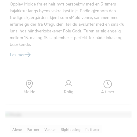
Opplev Molde fra et helt nytt perspektiv med en 3-timers
kajakktur langs byens vakre kystlinje. Padle gjennom den
frodige skjærgården, kjent som «Moldivene», sammen med
erfarne guider fra Uteguiden, før du avslutter med en smakfull
lunsj hos håndverksbakeriet Fole Godt. Turen er tilgjengelig
mellom 15. mai og 15. september – perfekt for både lokale og
besøkende.
Les mer
Molde
Rolig
4 timer
Alene
Partner
Venner
Sightseeing
Fotturer