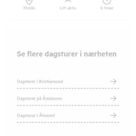
Molde
Litt aktiv
6 timer
Se flere dagsturer i nærheten
Dagsturer i Kristiansund
Dagsturer på Åndalsnes
Dagsturar i Ålesund