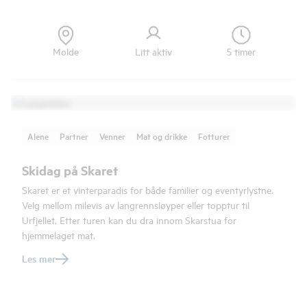
Molde
Litt aktiv
5 timer
Alene
Partner
Venner
Mat og drikke
Fotturer
Skidag på Skaret
Skaret er et vinterparadis for både familier og eventyrlystne.
Velg mellom milevis av langrennsløyper eller topptur til
Urfjellet. Etter turen kan du dra innom Skarstua for
hjemmelaget mat.
Les mer