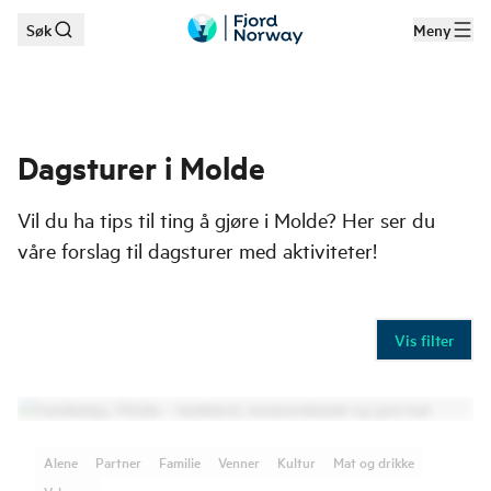
Søk
Meny
Hopp til hovedinnhold
Dagsturer i Molde
Vil du ha tips til ting å gjøre i Molde? Her ser du
våre forslag til dagsturer med aktiviteter!
Vis filter
Alene
Partner
Familie
Venner
Kultur
Mat og drikke