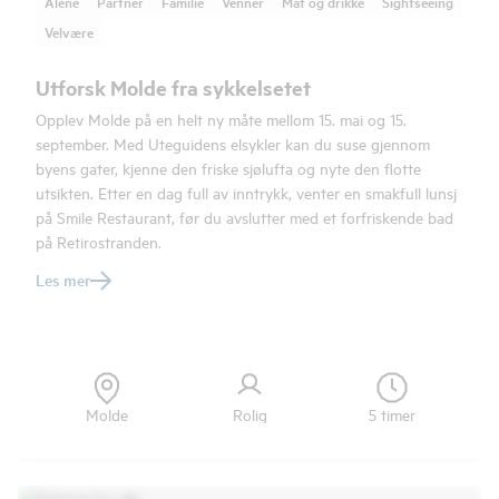
Alene
Partner
Familie
Venner
Mat og drikke
Sightseeing
Velvære
Utforsk Molde fra sykkelsetet
Opplev Molde på en helt ny måte mellom 15. mai og 15.
september. Med Uteguidens elsykler kan du suse gjennom
byens gater, kjenne den friske sjølufta og nyte den flotte
utsikten. Etter en dag full av inntrykk, venter en smakfull lunsj
på Smile Restaurant, før du avslutter med et forfriskende bad
på Retirostranden.
Les mer
Molde
Rolig
5 timer