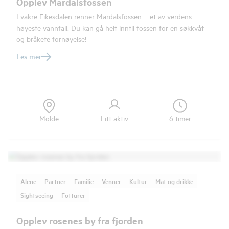
Opplev Mardalsfossen
I vakre Eikesdalen renner Mardalsfossen – et av verdens
høyeste vannfall. Du kan gå helt inntil fossen for en søkkvåt
og bråkete fornøyelse!
Les mer
Molde
Litt aktiv
6 timer
Alene
Partner
Familie
Venner
Kultur
Mat og drikke
Sightseeing
Fotturer
Opplev rosenes by fra fjorden