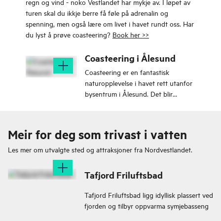
regn og vind - noko Vestlandet har mykje av. I løpet av
turen skal du ikkje berre få føle på adrenalin og
spenning, men også lære om livet i havet rundt oss. Har
du lyst å prøve coasteering?
Book her >>
Coasteering i Ålesund
Coasteering er en fantastisk
naturopplevelse i havet rett utanfor
bysentrum i Ålesund. Det blir
spenning og utfordringer
undervegs, og du blir garantert våt!
Meir for deg som trivast i vatten
Les mer om utvalgte sted og attraksjoner fra
Nordvestlandet.
Tafjord Friluftsbad
Tafjord Friluftsbad ligg idyllisk plassert ved
fjorden og tilbyr oppvarma symjebasseng