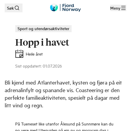
Søk
Meny
Hopp til hovedinnhold
Sport og utendørsaktiviteter
Hopp i havet
Heile året
Sist oppdatert
:
01.07.2026
©
TIBE
Bli kjend med Atlanterhavet, kysten og fjøra på eit
adrenalinfylt og spanande vis. Coasteering er den
perfekte familieaktiviteten, spesielt på dagar med
litt vind og regn.
På Tueneset like utanfor Ålesund på Sunnmøre kan du
no vere med Uteguiden på ein ny og morosam dag i