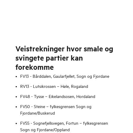
Veistrekninger hvor smale og
svingete partier kan
forekomme
FV13 - Bårddalen, Gaularfjellet, Sogn og Fjordane
RV13 - Lutsikrossen – Høle, Rogaland
FV48 - Tysse – Eikelandsosen, Hordaland
FV50 - Steine – fylkesgrensen Sogn og
Fjordane/Buskerud
FV55 - Sognefjellsvegen, Fortun – fylkesgrensen
Sogn og Fjordane/Oppland