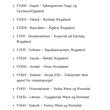
FV258 - Ospeli – fylkesgrensen Sogn og
Fjordane/Oppland
FV503 - Vikeså – Byrkdal, Rogaland
FV506 - Røynåsen – Ålgård, Rogaland
FV511 - Skudeneshavn – Kopervik på Karmøy,
Rogaland
FV513 - Solheim – Skjoldastraumen, Rogaland
FV520 - Sauda – Røldal, Rogaland
FV550 - Jondal – Utne, Hordaland
FV569 - Dalseid – (kryss E16) – Eidslandet: Ikke
egnet for campingvogn!
FV651 - Straumshamn – Volda, Møre og Romsdal
FV655 - Leknes – Tryggestad, Møre og Romsdal
FV661 - Eidsvik – Tomra, Møre og Romsdal