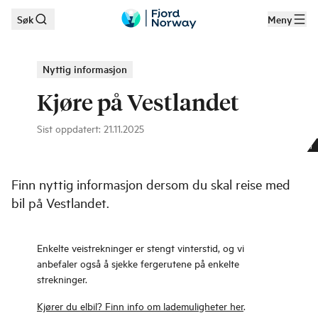
Søk
Meny
Hopp til hovedinnhold
Nyttig informasjon
Kjøre på Vestlandet
Sist oppdatert
:
21.11.2025
Der er flotte kjøreopplevelser på Vestlandet!
|
©
Kjetil Rolseth
Finn nyttig informasjon dersom du skal reise med
bil på Vestlandet.
Enkelte veistrekninger er stengt vinterstid, og vi
anbefaler også å sjekke fergerutene på enkelte
strekninger.
Kjører du elbil? Finn info om lademuligheter her
.