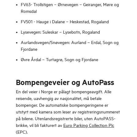
FV63- Trollstigen – Ørnevegen – Geiranger, Møre og
Romsdal
FV501 - Hauge i Dalane – Heskestad, Rogaland
Lysevegen: Suleskar – Lysebotn, Rogaland
Aurlandsvegen/Snøvegen: Aurland – Erdal, Sogn og
Fjordane
Øvre Årdal – Turtagrø, Sogn og Fjordane
Bompengeveier og AutoPass
En del veier i Norge er pålagt bompengeavgift. Alle
reisende, uavhengig av nasjonalitet, må betale
bompenger. De automatiske bompengeringene er
utstyrt med kamera som leser av registreringsnummeret
på bilene. Utenlandsregistrerte biler, uten AutoPASS-
brikke, vil bli fakturert av
Euro Parking Collection Plc
(EPC).