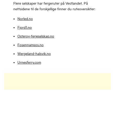
Flere selskaper har fergeruter på Vestlandet. På
nettsidene til de forskjellige finner du ruteoversikter:
Norled.no
Fjord1.no
Osteroy-ferjeselskap.no
Fosennamsos.no
Wergeland-halsvik.no
Urnesferry.com