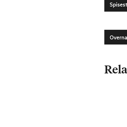
Spisest
Overna
Rela