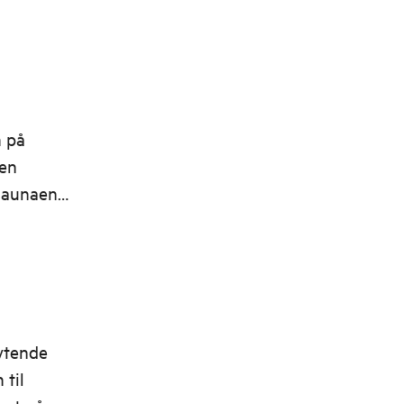
n på
den
 saunaen
per
id.
ytende
 til