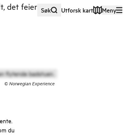
, det feier en
Søk
Utforsk kart
Meny
©
Norwegian Experience
ente.
 om du