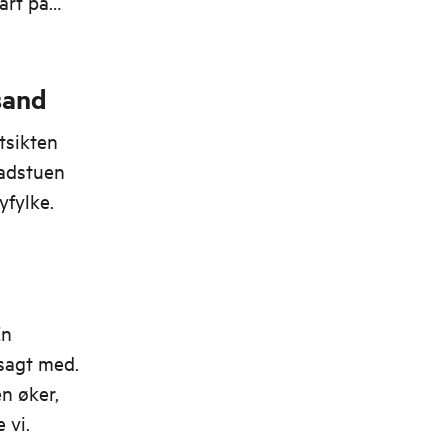
art på
sand
tsikten
badstuen
yfylke.
En
vsagt med.
n øker,
 vi.