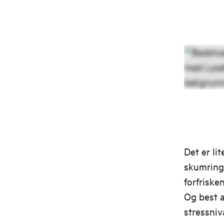
Det er li
skumring
forfriske
Og best a
stressniv