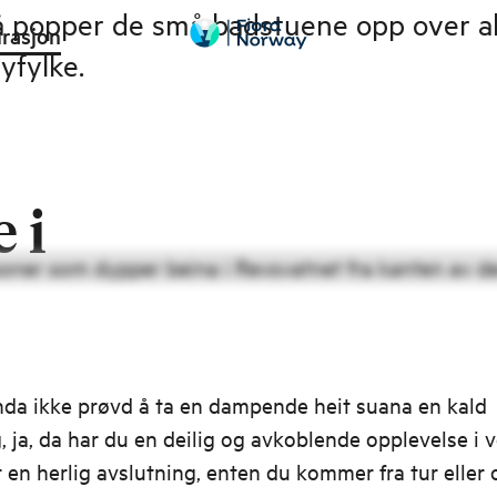
 popper de små badstuene opp over alt
irasjon
yfylke.
 i
nda ikke prøvd å ta en dampende heit suana en kald
, ja, da har du en deilig og avkoblende opplevelse i v
 en herlig avslutning, enten du kommer fra tur eller