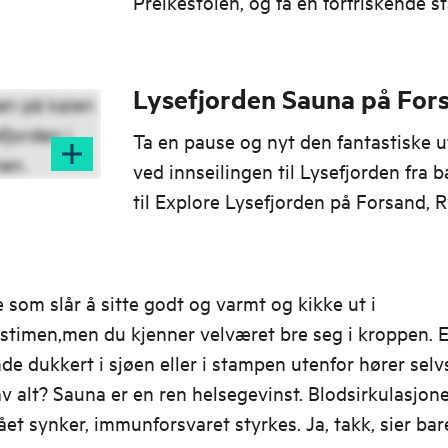
Preikestolen, og få en forfriskende st
dagen eller avslutning på fjellturen.
Lysefjorden Sauna på For
Ta en pause og nyt den fantastiske u
ved innseilingen til Lysefjorden fra 
til Explore Lysefjorden på Forsand, R
te som slår å sitte godt og varmt og kikke ut i
stimen,men du kjenner velværet bre seg i kroppen. 
nde dukkert i sjøen eller i stampen utenfor hører sel
v alt? Sauna er en ren helsegevinst. Blodsirkulasjone
ået synker, immunforsvaret styrkes. Ja, takk, sier bare