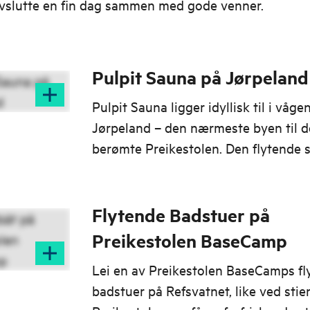
avslutte en fin dag sammen med gode venner.
Pulpit Sauna på Jørpeland
Pulpit Sauna ligger idyllisk til i våge
Jørpeland – den nærmeste byen til 
berømte Preikestolen. Den flytende
har et stort panoramavindu som slip
naturen helt inn, uansett vær og årst
Flytende Badstuer på
Preikestolen BaseCamp
Lei en av Preikestolen BaseCamps fl
badstuer på Refsvatnet, like ved stien