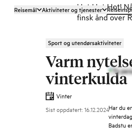
Hot Hot Hot! Nå
Reiseinsp
Reisemål
Aktiviteter og tjenester
Hopp til hovedinnhold
finsk ånd over R
Sport og utendørsaktiviteter
Varm nytelse
vinterkulda
Vinter
Har du e
Sist oppdatert
:
16.12.2024
vinterdag
Badstu er