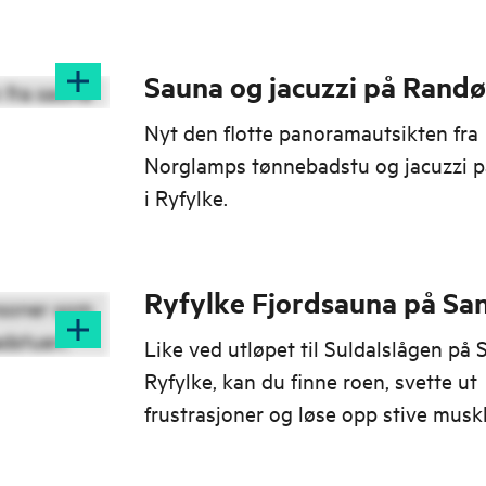
Sauna og jacuzzi på Rand
Nyt den flotte panoramautsikten fra
Norglamps tønnebadstu og jacuzzi 
i Ryfylke.
Ryfylke Fjordsauna på Sa
Like ved utløpet til Suldalslågen på 
Ryfylke, kan du finne roen, svette ut
frustrasjoner og løse opp stive muskl
fjordsaunaen til Ryfylke Fjordhotell.