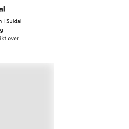
al
 i Suldal
og
ikt over