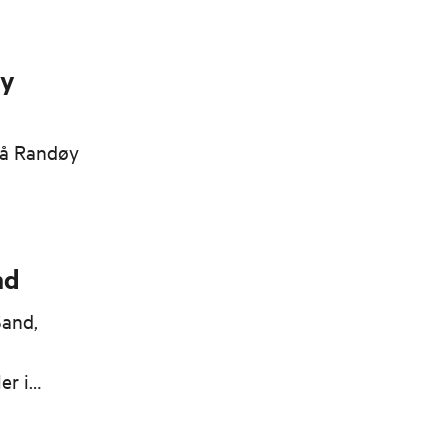
øy
på Randøy
nd
Sand,
er i