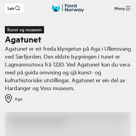
Søk
Meny
Hopp til hovedinnhold
Kunst og museum
Agatunet
Agatunet er eit freda klyngetun på Aga i Ullensvang
ved Sørfjorden. Den eldste bygningen i tunet er
Lagmannsstova frå 1220. Ved Agatunet kan du vera
med på guida omvising og sjå kunst- og
kulturhistoriske utstillingar. Agatunet er ein del av
Hardanger og Voss museum.
Aga