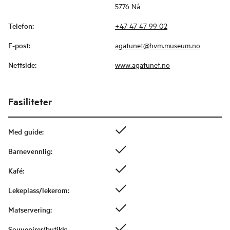
5776 Nå
Telefon
:
+47 47 47 99 02
E-post
:
agatunet@hvm.museum.no
Nettside
:
www.agatunet.no
Fasiliteter
Med guide
:
Barnevennlig
:
Kafé
:
Lekeplass/lekerom
:
Matservering
:
Souvenirer/butikk
: