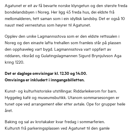
Agatunet er eit av få bevarte norske klyngetun og den største freda
bondelandsbyen i Noreg. Her ligg 45 freda hus, dei eldste frå
mellomalderen, tett saman som i ein idyllisk landsby. Det er også 10
naust med vernestatus som høyrer til Agatunet.
Opplev den unike Lagmannsstova som er den eldste rettssalen i
Noreg og den einaste lafta trehallen som framleis står på plassen
den opphaveleg vart bygd. Lagmannsstova vart oppført av
riddaren, riksråd og Gulatingslagmannen Sigurd Brynjulvson Aga
kring 1220.
Det er daglege omvisingar kl.
12.30 og 14.00
.
Omvisinga er inkludert i inngangsbilletten.
Kunst- og kulturhistoriske utstillingar. Riddarleikerom for barn.
Hyggeleg kafé og museumsbutikk. Utanom sommarsesongen er
tunet ope ved arrangement eller etter avtale. Ope for grupper heile
året.
Baking og sal av krotakaker kvar fredag i sommarferien.
Kultursti frå parkeringsplassen ved Agatunet til den gamle