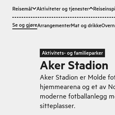
Reisemål
Aktiviteter og tjenester
Reiseinsp
Hopp til hovedinnhold
Se og gjøre
Arrangementer
Mat og drikke
Overn
Aktivitets- og familieparker
Aker Stadion
Aker Stadion er Molde fo
hjemmearena og et av N
moderne fotballanlegg m
sitteplasser.