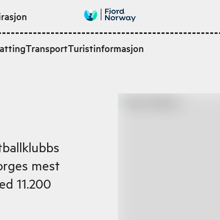
irasjon
atting
Transport
Turistinformasjon
tballklubbs
orges mest
ed 11.200