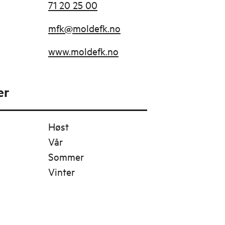
71 20 25 00
mfk@moldefk.no
www.moldefk.no
er
Høst
Vår
Sommer
Vinter