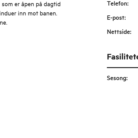
Telefon
:
en som er åpen på dagtid
vinduer inn mot banen.
E-post
:
ne.
Nettside
:
Fasilitet
Sesong
: