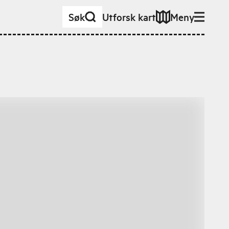
Søk
Utforsk kart
Meny