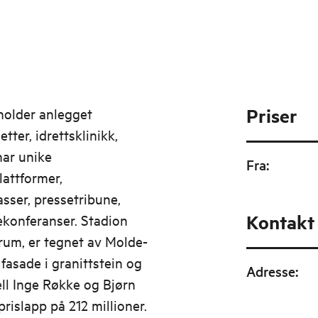
Priser
eholder anlegget
etter, idrettsklinikk,
har unike
Fra
:
attformer,
sser, pressetribune,
Kontakt
konferanser. Stadion
trum, er tegnet av Molde-
fasade i granittstein og
Adresse
:
ell Inge Røkke og Bjørn
rislapp på 212 millioner.