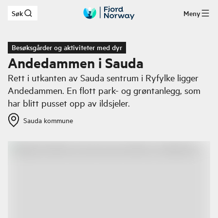
Søk
Meny
Hopp til hovedinnhold
Besøksgårder og aktiviteter med dyr
Andedammen i Sauda
Rett i utkanten av Sauda sentrum i Ryfylke ligger
Andedammen. En flott park- og grøntanlegg, som
har blitt pusset opp av ildsjeler.
Sauda kommune