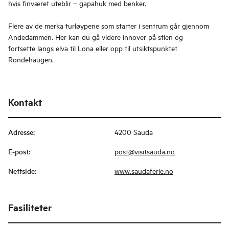
hvis finværet uteblir – gapahuk med benker.
Flere av de merka turløypene som starter i sentrum går gjennom
Andedammen. Her kan du gå videre innover på stien og
fortsette langs elva til Lona eller opp til utsiktspunktet
Rondehaugen.
Kontakt
Adresse
:
4200 Sauda
E-post
:
post@visitsauda.no
Nettside
:
www.saudaferie.no
Fasiliteter