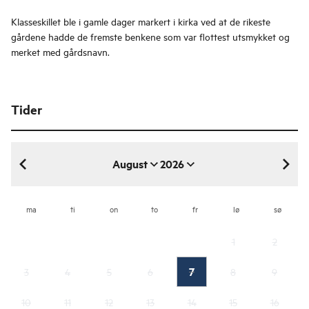
Klasseskillet ble i gamle dager markert i kirka ved at de rikeste
gårdene hadde de fremste benkene som var flottest utsmykket og
merket med gårdsnavn.
Tider
August
2026
august 2026
ma
ti
on
to
fr
lø
sø
1
2
7
3
4
5
6
8
9
10
11
12
13
14
15
16