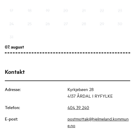
17
18
19
20
21
22
23
24
25
26
27
28
29
30
31
07. august
Kontakt
Adresse
:
Kyrkjebøen 28
4137 ÅRDAL I RYFYLKE
Telefon
:
404 39 240
E-post
:
postmottak@hjelmeland.kommun
e.no