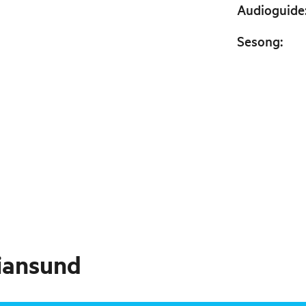
Audioguide
Sesong
:
iansund