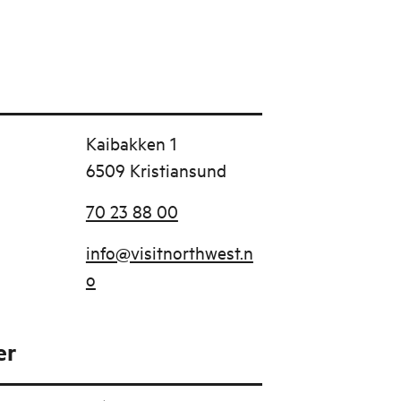
Kaibakken 1
6509 Kristiansund
70 23 88 00
info@visitnorthwest.n
o
er