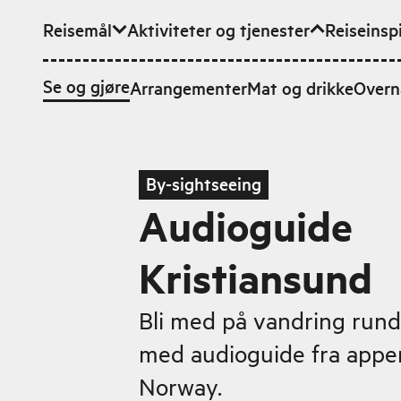
Reisemål
Aktiviteter og tjenester
Reiseinsp
Hopp til hovedinnhold
Se og gjøre
Arrangementer
Mat og drikke
Overn
By-sightseeing
Audioguide
Kristiansund
Bli med på vandring rundt
med audioguide fra appe
Norway.