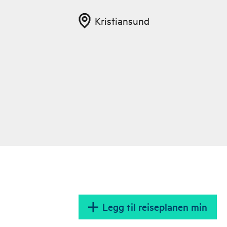
Kristiansund
Legg til reiseplanen min