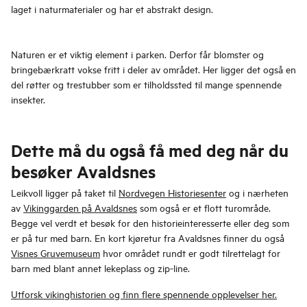
laget i naturmaterialer og har et abstrakt design.
Naturen er et viktig element i parken. Derfor får blomster og
bringebærkratt vokse fritt i deler av området. Her ligger det også en
del røtter og trestubber som er tilholdssted til mange spennende
insekter.
Dette må du også få med deg når du
besøker Avaldsnes
Leikvoll ligger på taket til
Nordvegen Historiesenter
og i nærheten
av
Vikinggarden på Avaldsnes
som også er et flott turområde.
Begge vel verdt et besøk for den historieinteresserte eller deg som
er på tur med barn. En kort kjøretur fra Avaldsnes finner du også
Visnes Gruvemuseum
hvor området rundt er godt tilrettelagt for
barn med blant annet lekeplass og zip-line.
Utforsk vikinghistorien og finn flere spennende opplevelser her.