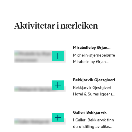
Aktivitetar i nærleiken
Mirabelle by Ørjan
Johannessen
Michelin-stjernebelønte
Mirabelle by Ørjan
Johannessen byr på den
perfekte kombinasjonen
Bekkjarvik Gjestgiveri
av luksus, komfort og
gastronomiske
Bekkjarvik Gjestgiveri
opplevingar.
Hotel & Suites ligger i
havnen i idylliske
Bekkjarvik i Austevoll en
Galleri Bekkjarvik
kort tur med hurtigbåt
fra Bergen eller 1,5t
I Galleri Bekkjarvik finn
biltur fra Bergen.
du utstilling av ulike