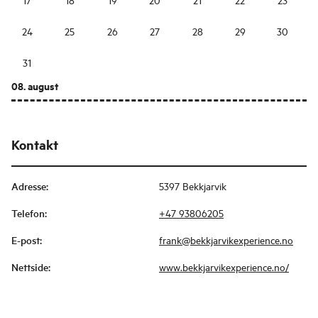
24
25
26
27
28
29
30
31
08. august
Kontakt
Adresse
:
5397 Bekkjarvik
Telefon
:
+47 93806205
E-post
:
frank@bekkjarvikexperience.no
Nettside
:
www.bekkjarvikexperience.no/