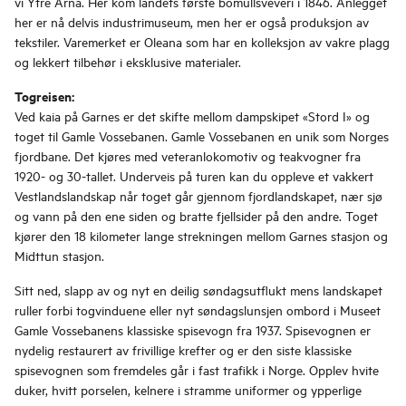
vi Ytre Arna. Her kom landets første bomullsveveri i 1846. Anlegget
her er nå delvis industrimuseum, men her er også produksjon av
tekstiler. Varemerket er Oleana som har en kolleksjon av vakre plagg
og lekkert tilbehør i eksklusive materialer.
Togreisen:
Ved kaia på Garnes er det skifte mellom dampskipet «Stord I» og
toget til Gamle Vossebanen. Gamle Vossebanen en unik som Norges
fjordbane. Det kjøres med veteranlokomotiv og teakvogner fra
1920- og 30-tallet. Underveis på turen kan du oppleve et vakkert
Vestlandslandskap når toget går gjennom fjordlandskapet, nær sjø
og vann på den ene siden og bratte fjellsider på den andre. Toget
kjører den 18 kilometer lange strekningen mellom Garnes stasjon og
Midttun stasjon.
Sitt ned, slapp av og nyt en deilig søndagsutflukt mens landskapet
ruller forbi togvinduene eller nyt søndagslunsjen ombord i Museet
Gamle Vossebanens klassiske spisevogn fra 1937. Spisevognen er
nydelig restaurert av frivillige krefter og er den siste klassiske
spisevognen som fremdeles går i fast trafikk i Norge. Opplev hvite
duker, hvitt porselen, kelnere i stramme uniformer og ypperlige