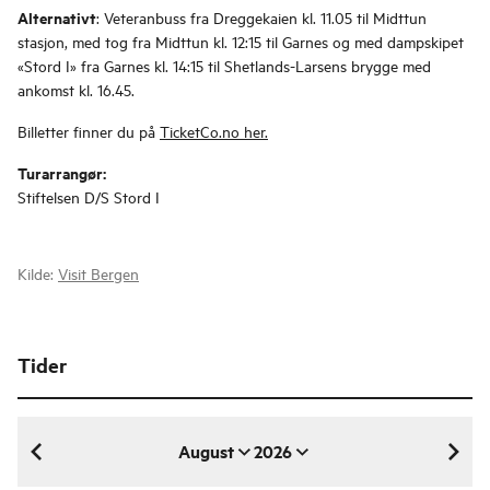
Alternativt
: Veteranbuss fra Dreggekaien kl. 11.05 til Midttun
stasjon, med tog fra Midttun kl. 12:15 til Garnes og med dampskipet
«Stord I» fra Garnes kl. 14:15 til Shetlands-Larsens brygge med
ankomst kl. 16.45.
Billetter finner du på
TicketCo.no her.
Turarrangør:
Stiftelsen D/S Stord I
Kilde:
Visit Bergen
Tider
August
2026
august 2026