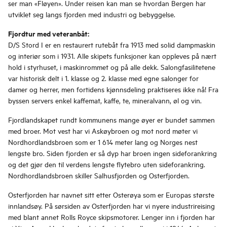
ser man «Fløyen». Under reisen kan man se hvordan Bergen har
utviklet seg langs fjorden med industri og bebyggelse.
Fjordtur med veteranbåt:
D/S Stord I er en restaurert rutebåt fra 1913 med solid dampmaskin
og interiør som i 1931. Alle skipets funksjoner kan oppleves på nært
hold i styrhuset, i maskinrommet og på alle dekk. Salongfasilitetene
var historisk delt i 1. klasse og 2. klasse med egne salonger for
damer og herrer, men fortidens kjønnsdeling praktiseres ikke nå! Fra
byssen servers enkel kaffemat, kaffe, te, mineralvann, øl og vin.
Fjordlandskapet rundt kommunens mange øyer er bundet sammen
med broer. Mot vest har vi Askøybroen og mot nord møter vi
Nordhordlandsbroen som er 1 614 meter lang og Norges nest
lengste bro. Siden fjorden er så dyp har broen ingen sideforankring
og det gjør den til verdens lengste flytebro uten sideforankring.
Nordhordlandsbroen skiller Salhusfjorden og Osterfjorden.
Osterfjorden har navnet sitt etter Osterøya som er Europas største
innlandsøy. På sørsiden av Osterfjorden har vi nyere industrireising
med blant annet Rolls Royce skipsmotorer. Lenger inn i fjorden har