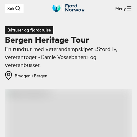
Søk
Meny
Hopp til hovedinnhold
Båtturer og fjordcruise
Bergen Heritage Tour
En rundtur med veterandampskipet «Stord I»,
veterantoget «Gamle Vossebanen» og
veteranbusser.
Bryggen i Bergen