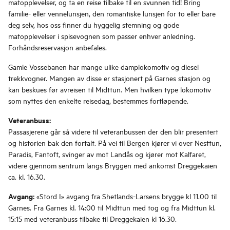
matopplevelser, og ta en reise tilbake til en svunnen tid! Bring
familie- eller vennelunsjen, den romantiske lunsjen for to eller bare
deg selv, hos oss finner du hyggelig stemning og gode
matopplevelser i spisevognen som passer enhver anledning.
Forhåndsreservasjon anbefales.
Gamle Vossebanen har mange ulike damplokomotiv og diesel
trekkvogner. Mangen av disse er stasjonert på Garnes stasjon og
kan beskues før avreisen til Midttun. Men hvilken type lokomotiv
som nyttes den enkelte reisedag, bestemmes fortløpende.
Veteranbuss:
Passasjerene går så videre til veteranbussen der den blir presentert
og historien bak den fortalt. På vei til Bergen kjører vi over Nesttun,
Paradis, Fantoft, svinger av mot Landås og kjører mot Kalfaret,
videre gjennom sentrum langs Bryggen med ankomst Dreggekaien
ca. kl. 16.30.
Avgang:
«Stord I» avgang fra Shetlands-Larsens brygge kl 11.00 til
Garnes. Fra Garnes kl. 14:00 til Midttun med tog og fra Midttun kl.
15:15 med veteranbuss tilbake til Dreggekaien kl 16.30.