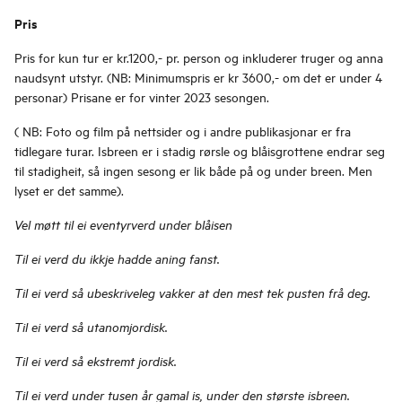
Pris
Pris for kun tur er kr.1200,- pr. person og inkluderer truger og anna
naudsynt utstyr. (NB: Minimumspris er kr 3600,- om det er under 4
personar) Prisane er for vinter 2023 sesongen.
( NB: Foto og film på nettsider og i andre publikasjonar er fra
tidlegare turar. Isbreen er i stadig rørsle og blåisgrottene endrar seg
til stadigheit, så ingen sesong er lik både på og under breen. Men
lyset er det samme).
Vel møtt til ei eventyrverd under blåisen
Til ei verd du ikkje hadde aning fanst.
Til ei verd så ubeskriveleg vakker at den mest tek pusten frå deg.
Til ei verd så utanomjordisk.
Til ei verd så ekstremt jordisk.
Til ei verd under tusen år gamal is, under den største isbreen.