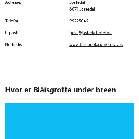
Adresse
:
Jostedal
6871 Jostedal
Telefon
:
99225049
E-post
:
post@jostedalhotel.no
Nettside
:
www.facebook.com/icecaves
Hvor er
Blåisgrotta under breen