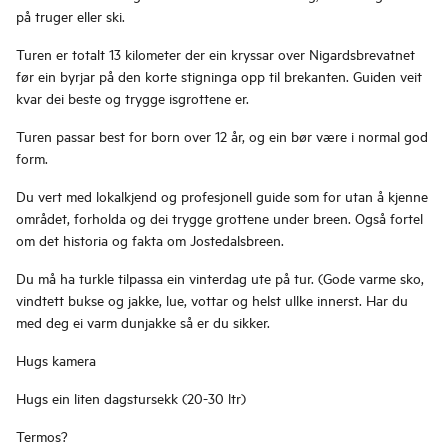
på truger eller ski.
Turen er totalt 13 kilometer der ein kryssar over Nigardsbrevatnet
før ein byrjar på den korte stigninga opp til brekanten. Guiden veit
kvar dei beste og trygge isgrottene er.
Turen passar best for born over 12 år, og ein bør være i normal god
form.
Du vert med lokalkjend og profesjonell guide som for utan å kjenne
området, forholda og dei trygge grottene under breen. Også fortel
om det historia og fakta om Jostedalsbreen.
Du må ha turkle tilpassa ein vinterdag ute på tur. (Gode varme sko,
vindtett bukse og jakke, lue, vottar og helst ullke innerst. Har du
med deg ei varm dunjakke så er du sikker.
Hugs kamera
Hugs ein liten dagstursekk (20-30 ltr)
Termos?