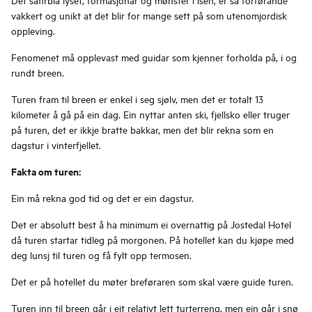
vakkert og unikt at det blir for mange sett på som utenomjordisk
oppleving.
Fenomenet må opplevast med guidar som kjenner forholda på, i og
rundt breen.
Turen fram til breen er enkel i seg sjølv, men det er totalt 13
kilometer å gå på ein dag. Ein nyttar anten ski, fjellsko eller truger
på turen, det er ikkje bratte bakkar, men det blir rekna som en
dagstur i vinterfjellet.
Fakta om turen:
Ein må rekna god tid og det er ein dagstur.
Det er absolutt best å ha minimum ei overnattig på Jostedal Hotel
då turen startar tidleg på morgonen. På hotellet kan du kjøpe med
deg lunsj til turen og få fylt opp termosen.
Det er på hotellet du møter breføraren som skal være guide turen.
Turen inn til breen går i eit relativt lett turterreng, men ein går i snø