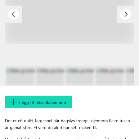
Legg til reiseplanen min
Det er eit unikt fargespel når dagslys trenger gjennom fleire tusen
år gamal isbre. Ei verd du aldri har sett maken til.
Det safirblå lyset, formasjonar og mønster i isen, er så forførande