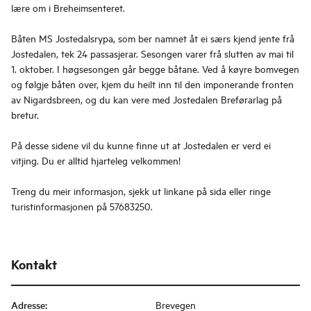
lære om i Breheimsenteret.
Båten MS Jostedalsrypa, som ber namnet åt ei særs kjend jente frå
Jostedalen, tek 24 passasjerar. Sesongen varer frå slutten av mai til
1. oktober. I høgsesongen går begge båtane. Ved å køyre bomvegen
og følgje båten over, kjem du heilt inn til den imponerande fronten
av Nigardsbreen, og du kan vere med Jostedalen Breførarlag på
bretur.
På desse sidene vil du kunne finne ut at Jostedalen er verd ei
vitjing. Du er alltid hjarteleg velkommen!
Treng du meir informasjon, sjekk ut linkane på sida eller ringe
turistinformasjonen på 57683250.
Kontakt
Adresse
:
Brevegen