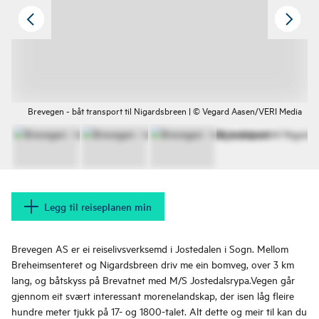
Brevegen - båt transport til Nigardsbreen | © Vegard Aasen/VERI Media
Legg til reiseplanen min
Brevegen AS er ei reiselivsverksemd i Jostedalen i Sogn. Mellom
Breheimsenteret og Nigardsbreen driv me ein bomveg, over 3 km
lang, og båtskyss på Brevatnet med M/S Jostedalsrypa.Vegen går
gjennom eit svært interessant morenelandskap, der isen låg fleire
hundre meter tjukk på 17- og 1800-talet. Alt dette og meir til kan du