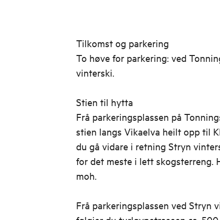
Tilkomst og parkering
To høve for parkering: ved Tonnin
vinterski.
Stien til hytta
Frå parkeringsplassen på Tonning
stien langs Vikaelva heilt opp til 
du gå vidare i retning Stryn vinters
for det meste i lett skogsterreng.
moh.
Frå parkeringsplassen ved Stryn v
følgjer du turløypetraseen ca. 500 