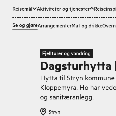
Reisemål
Aktiviteter og tjenester
Reiseinsp
Hopp til hovedinnhold
Se og gjøre
Arrangementer
Mat og drikke
Overn
Fjellturer og vandring
Dagsturhytta 
Hytta til Stryn kommune 
Kloppemyra. Ho har vedo
og sanitæranlegg.
Stryn