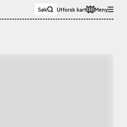
Søk
Utforsk kart
Meny