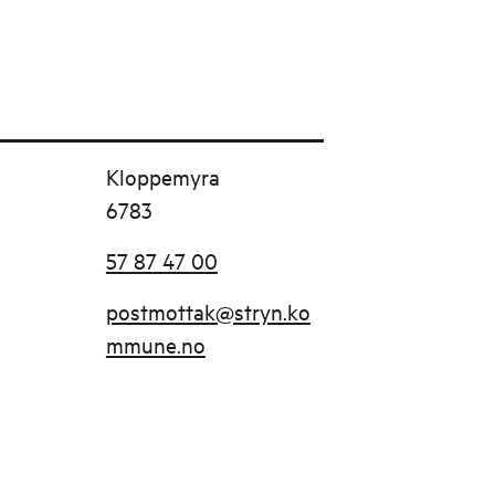
Kloppemyra
6783
57 87 47 00
postmottak@stryn.ko
mmune.no