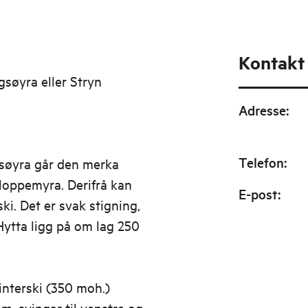
Kontakt
gsøyra eller Stryn
Adresse
:
Telefon
:
søyra går den merka
Kloppemyra. Derifrå kan
E-post
:
ki. Det er svak stigning,
 Hytta ligg på om lag 250
interski (350 moh.)
m, svingar til venstre og