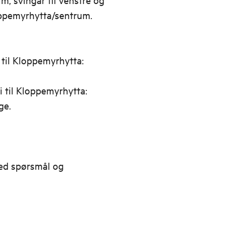
oppemyrhytta/sentrum.
til Kloppemyrhytta:
i til Kloppemyrhytta:
ge.
ed spørsmål og