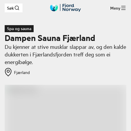
Søk
Meny
Hopp til hovedinnhold
Spa og sauna
Dampen Sauna Fjærland
Du kjenner at stive musklar slappar av, og den kalde
dukkerten i Fjærlandsfjorden treff deg som ei
energibølge.
Fjærland