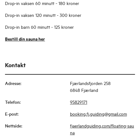
Drop-in vaksen 60 minutt - 180 kroner
Drop-in vaksen 120 minutt - 300 kroner
Drop-in barn 60 minutt - 125 kroner
Bestill din sauna her
Kontakt
Adresse
:
Fjærlandsfjorden 258
6848 Fjærland
Telefon
:
95829171
E-post
:
booking.fj.guiding@gmail.com
Nettside
:
fjaerlandguiding.com/floating-sau
na