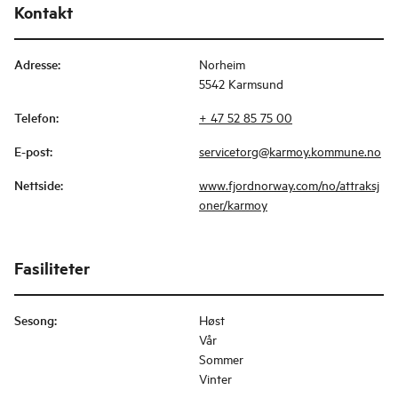
Kontakt
Adresse
:
Norheim
5542 Karmsund
Telefon
:
+ 47 52 85 75 00
E-post
:
servicetorg@karmoy.kommune.no
Nettside
:
www.fjordnorway.com/no/attraksj
oner/karmoy
Fasiliteter
Sesong
:
Høst
Vår
Sommer
Vinter