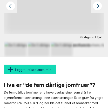
© Magnus J. Fjell
Legg til reiseplanen min
Hva er “de fem dårlige jomfruer”?
De fem dårlige jomfruer er 5 høye bautasteiner som står i en
stjerneformet steinsetting. Inne i steinsettingen lå en grav fra yngre
romertid (ca. 350 e. Kr), og her ble det funnet et bronsekar med
brente menneskebein og bjørneklør. Tradisjonen forteller at denne