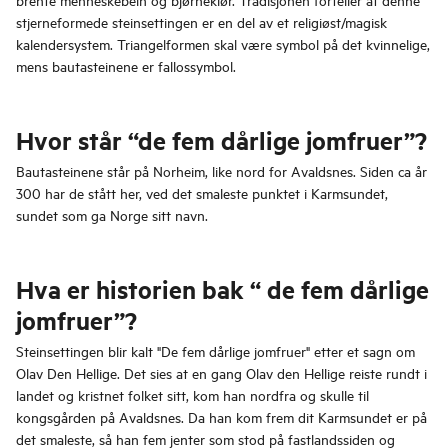
stjerneformede steinsettingen er en del av et religiøst/magisk
kalendersystem. Triangelformen skal være symbol på det kvinnelige,
mens bautasteinene er fallossymbol.
Hvor står “de fem dårlige jomfruer”?
Bautasteinene står på Norheim, like nord for Avaldsnes. Siden ca år
300 har de stått her, ved det smaleste punktet i Karmsundet,
sundet som ga Norge sitt navn.
Hva er historien bak “ de fem dårlige
jomfruer”?
Steinsettingen blir kalt "De fem dårlige jomfruer" etter et sagn om
Olav Den Hellige. Det sies at en gang Olav den Hellige reiste rundt i
landet og kristnet folket sitt, kom han nordfra og skulle til
kongsgården på Avaldsnes. Da han kom frem dit Karmsundet er på
det smaleste, så han fem jenter som stod på fastlandssiden og