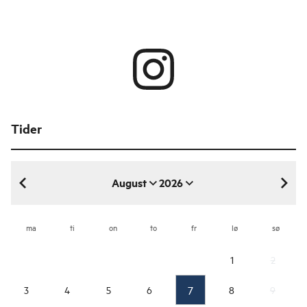
Tider
August
2026
august 2026
ma
ti
on
to
fr
lø
sø
1
2
7
3
4
5
6
8
9