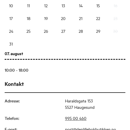
10
11
12
13
14
15
16
17
18
19
20
21
22
23
24
25
26
27
28
29
30
31
07. august
10:00 - 18:00
Kontakt
Adresse
:
Haraldsgata 153
5527 Haugesund
Telefon
:
995 00 460
E-post
:
post@denlillebokbutikken.no