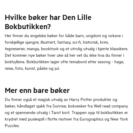
Hvilke bøker har Den Lille
Bokbutikken?
Her finner du engelske bøker for både barn, ungdom og voksne i
forskjellige sjangre; illustrert, fantasy, sci-fi, historisk, krim,
tegneserier, manga, booktook og et utrolig utvalg i kjente klassikere.
Det kommer nye bøker hver uke så her vet du ikke hva du finner i
bokhyllene. Bokbutikken lager ofte temabord etter sesong - hage,
reise, foto, kunst, påske og jul.
Mer enn bare bøker
Du finner også et magisk utvalg av Harry Potter produkter og
bøker, håndlaget sjakk fra Sunrise, bokvesker fra Well read company
og et spennende utvalg i Tarot kort. Trappen opp til bokbutikken er
krydret med puslespill i flotte motiver fra Eurographics og New York
Puzzles.