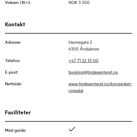
Voksen (16+)
:
NOK 3 500
Kontakt
Adresse
:
Havnegata 2
6300 Åndalsnes
Telefon
:
+47 71 22 33 00
E-post
:
booking@tindesenteret.no
Nettside
:
www.tindesenteret.no/kongeriket-
romsdal
Fasiliteter
Med guide
: