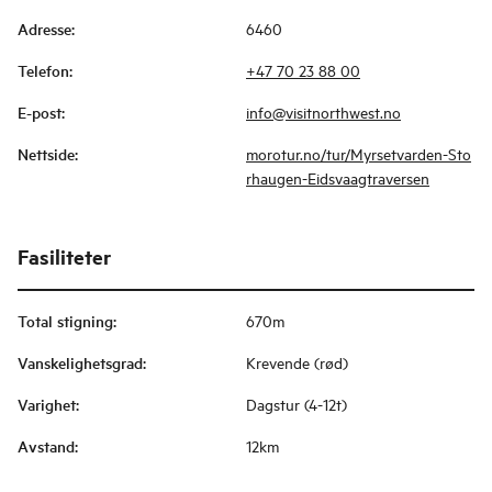
Adresse
:
6460
Telefon
:
+47 70 23 88 00
E-post
:
info@visitnorthwest.no
Nettside
:
morotur.no/tur/Myrsetvarden-Sto
rhaugen-Eidsvaagtraversen
Fasiliteter
Total stigning
:
670m
Vanskelighetsgrad
:
Krevende (rød)
Varighet
:
Dagstur (4-12t)
Avstand
:
12km