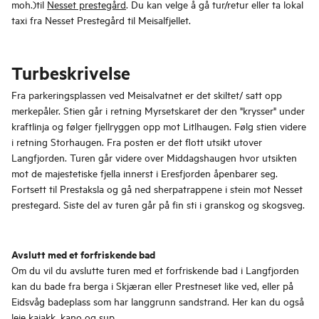
moh.)til
Nesset prestegård
. Du kan velge å gå tur/retur eller ta lokal
taxi fra Nesset Prestegård til Meisalfjellet.
Turbeskrivelse
Fra parkeringsplassen ved Meisalvatnet er det skiltet/ satt opp
merkepåler. Stien går i retning Myrsetskaret der den "krysser" under
kraftlinja og følger fjellryggen opp mot Litlhaugen. Følg stien videre
i retning Storhaugen. Fra posten er det flott utsikt utover
Langfjorden. Turen går videre over Middagshaugen hvor utsikten
mot de majestetiske fjella innerst i Eresfjorden åpenbarer seg.
Fortsett til Prestaksla og gå ned sherpatrappene i stein mot Nesset
prestegard. Siste del av turen går på fin sti i granskog og skogsveg.
Avslutt med et forfriskende bad
Om du vil du avslutte turen med et forfriskende bad i Langfjorden
kan du bade fra berga i Skjæran eller Prestneset like ved, eller på
Eidsvåg badeplass som har langgrunn sandstrand. Her kan du også
leie kajakk, kano og sup.