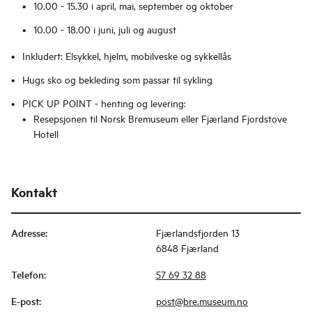
10.00 - 15.30 i april, mai, september og oktober
10.00 - 18.00 i juni, juli og august
Inkludert: Elsykkel, hjelm, mobilveske og sykkellås
Hugs sko og bekleding som passar til sykling
PICK UP POINT - henting og levering:
Resepsjonen til Norsk Bremuseum eller Fjærland Fjordstove
Hotell
Kontakt
Adresse
:
Fjærlandsfjorden 13
6848 Fjærland
Telefon
:
57 69 32 88
E-post
:
post@bre.museum.no