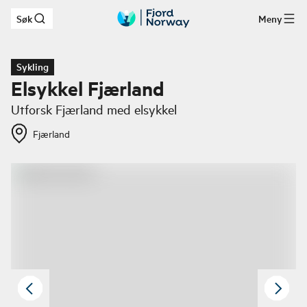
Søk
Meny
Hopp til hovedinnhold
Sykling
Elsykkel Fjærland
Utforsk Fjærland med elsykkel
Fjærland