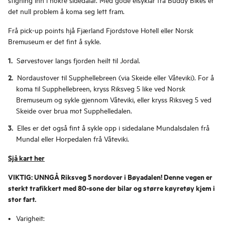
det null problem å koma seg lett fram.
Frå pick-up points hjå Fjærland Fjordstove Hotell eller Norsk
Bremuseum er det fint å sykle.
Sørvestover langs fjorden heilt til Jordal.
Nordaustover til Supphellebreen (via Skeide eller Våteviki). For å
koma til Supphellebreen, kryss Riksveg 5 like ved Norsk
Bremuseum og sykle gjennom Våteviki, eller kryss Riksveg 5 ved
Skeide over brua mot Supphelledalen.
Elles er det også fint å sykle opp i sidedalane Mundalsdalen frå
Mundal eller Horpedalen frå Våteviki.
Sjå kart her
VIKTIG: UNNGÅ Riksveg 5 nordover i Bøyadalen! Denne vegen er
sterkt trafikkert med 80-sone der bilar og større køyretøy kjem i
stor fart.
Varigheit: