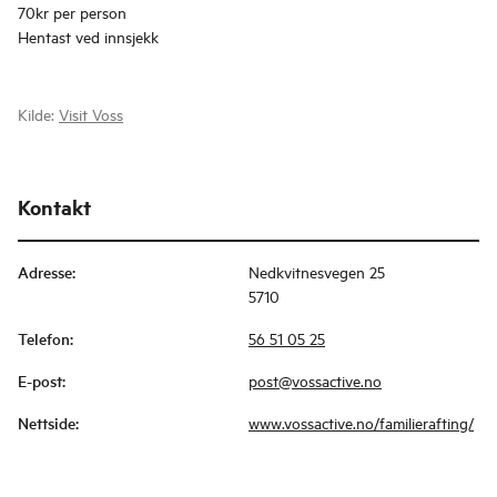
70kr per person
Hentast ved innsjekk
Kilde:
Visit Voss
Kontakt
Adresse
:
Nedkvitnesvegen 25
5710
Telefon
:
56 51 05 25
E-post
:
post@vossactive.no
Nettside
:
www.vossactive.no/familierafting/