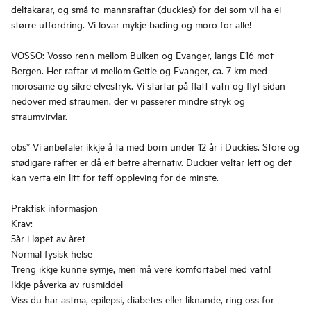
deltakarar, og små to-mannsraftar (duckies) for dei som vil ha ei
større utfordring. Vi lovar mykje bading og moro for alle!
VOSSO: Vosso renn mellom Bulken og Evanger, langs E16 mot
Bergen. Her raftar vi mellom Geitle og Evanger, ca. 7 km med
morosame og sikre elvestryk. Vi startar på flatt vatn og flyt sidan
nedover med straumen, der vi passerer mindre stryk og
straumvirvlar.
obs* Vi anbefaler ikkje å ta med born under 12 år i Duckies. Store og
stødigare rafter er då eit betre alternativ. Duckier veltar lett og det
kan verta ein litt for tøff oppleving for de minste.
Praktisk informasjon
Krav:
5år i løpet av året
Normal fysisk helse
Treng ikkje kunne symje, men må vere komfortabel med vatn!
Ikkje påverka av rusmiddel
Viss du har astma, epilepsi, diabetes eller liknande, ring oss for