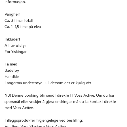
informasjon.
Varigheit
Ca. 3 timar totalt
Ca. 1–1,5 time på elva
Inkludert
Alt av utstyr
Forfriskingar
Ta med
Badetøy
Handkle
Langerma undertrøye i ull dersom det er kjølig vêr
NB! Denne booking blir sendt direkte til Voss Active. Om du har
spørsmål eller ynskjer å gjera endringar må du ta kontakt direkte
med Voss Active.
Tilleggsprodukter tilgjengelege ved bestilling:
Henting: Voss Stasjon - Voss Active