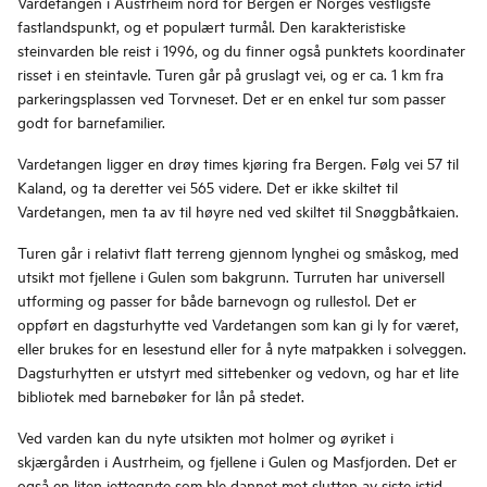
Vardetangen i Austrheim nord for Bergen er Norges vestligste
fastlandspunkt, og et populært turmål. Den karakteristiske
steinvarden ble reist i 1996, og du finner også punktets koordinater
risset i en steintavle. Turen går på gruslagt vei, og er ca. 1 km fra
parkeringsplassen ved Torvneset. Det er en enkel tur som passer
godt for barnefamilier.
Vardetangen ligger en drøy times kjøring fra Bergen. Følg vei 57 til
Kaland, og ta deretter vei 565 videre. Det er ikke skiltet til
Vardetangen, men ta av til høyre ned ved skiltet til Snøggbåtkaien.
Turen går i relativt flatt terreng gjennom lynghei og småskog, med
utsikt mot fjellene i Gulen som bakgrunn. Turruten har universell
utforming og passer for både barnevogn og rullestol. Det er
oppført en dagsturhytte ved Vardetangen som kan gi ly for været,
eller brukes for en lesestund eller for å nyte matpakken i solveggen.
Dagsturhytten er utstyrt med sittebenker og vedovn, og har et lite
bibliotek med barnebøker for lån på stedet.
Ved varden kan du nyte utsikten mot holmer og øyriket i
skjærgården i Austrheim, og fjellene i Gulen og Masfjorden. Det er
også en liten jettegryte som ble dannet mot slutten av siste istid.