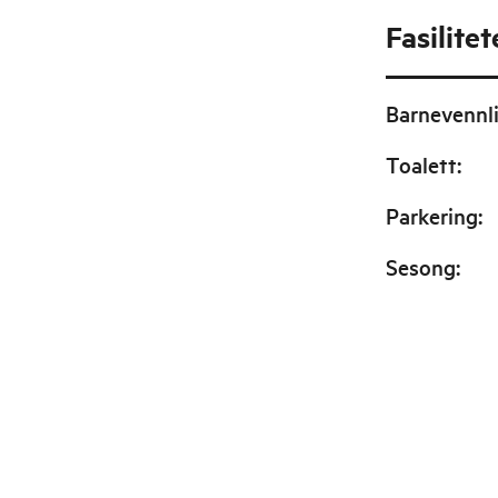
Fasilitet
Barnevennl
Toalett
:
Parkering
:
Sesong
: