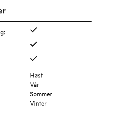
er
ig
:
Høst
Vår
Sommer
Vinter