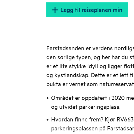
Legg til reiseplanen min
Farstadsanden er verdens nordli
den sørlige typen, og her har du st
er et lite stykke idyll og ligger fl
og kystlandskap. Dette er et lett t
bukta er vernet som naturreservat
Området er oppdatert i 2020 med 
og utvidet parkeringsplass.
Hvordan finne frem? Kjør RV663, 
parkeringsplassen på Farstadsa