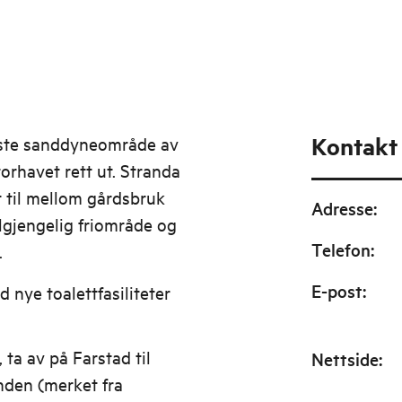
Kontakt
gste sanddyneområde av
orhavet rett ut. Stranda
ott til mellom gårdsbruk
Adresse
:
ilgjengelig friområde og
Telefon
:
.
E-post
:
nye toalettfasiliteter
ta av på Farstad til
Nettside
:
nden (merket fra