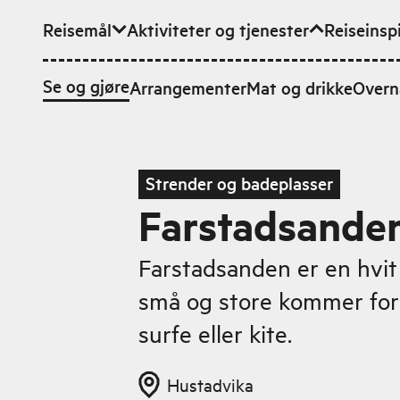
Reisemål
Aktiviteter og tjenester
Reiseinsp
Hopp til hovedinnhold
Se og gjøre
Arrangementer
Mat og drikke
Overn
Strender og badeplasser
Farstadsande
Farstadsanden er en hvit
små og store kommer for 
surfe eller kite.
Hustadvika