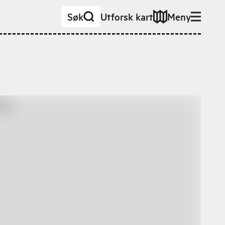
Søk
Utforsk kart
Meny