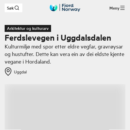
Søk
Meny
Hopp til hovedinnhold
Arkitektur og kulturarv
Ferdslevegen i Uggdalsdalen
Kulturmiljø med spor etter eldre vegfar, gravrøysar
og hustufter. Dette kan vera ein av dei eldste kjente
vegane i Hordaland.
Uggdal