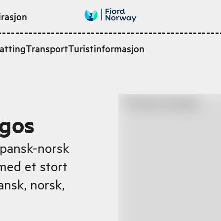
irasjon
atting
Transport
Turistinformasjon
egos
spansk-norsk
med et stort
ansk, norsk,