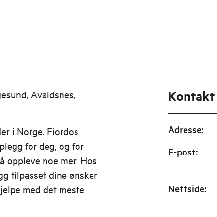
Kontakt
gesund, Avaldsnes,
Adresse
:
der i Norge. Fiordos
legg for deg, og for
E-post
:
å oppleve noe mer. Hos
gg tilpasset dine ønsker
Nettside
:
jelpe med det meste