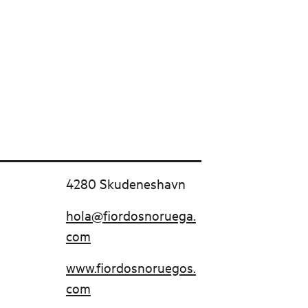
4280 Skudeneshavn
hola@fiordosnoruega.
com
www.fiordosnoruegos.
com