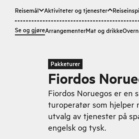
Reisemål
Aktiviteter og tjenester
Reiseinsp
Hopp til hovedinnhold
Se og gjøre
Arrangementer
Mat og drikke
Overn
Pakketurer
Fiordos Noru
Fiordos Noruegos er en 
turoperatør som hjelper 
utvalg av tjenester på sp
engelsk og tysk.