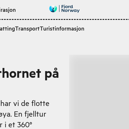
irasjon
atting
Transport
Turistinformasjon
orhornet på
ar vi de flotte
ya. En fjelltur
 i et 360°