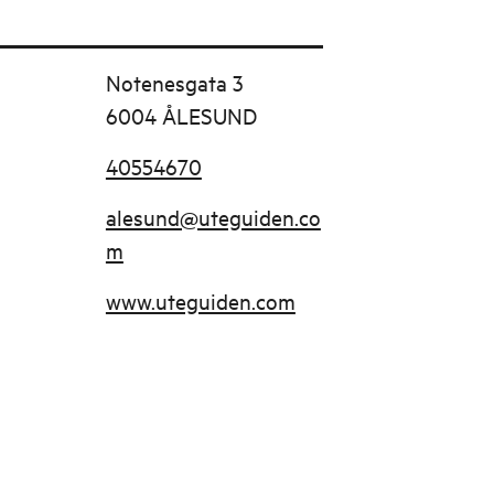
Notenesgata 3
6004 ÅLESUND
40554670
alesund@uteguiden.co
m
www.uteguiden.com