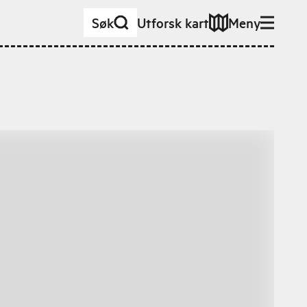
Søk
Utforsk kart
Meny