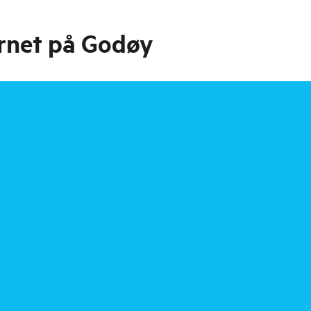
hornet på Godøy