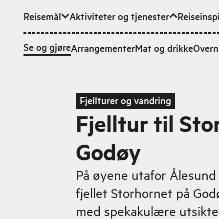
Reisemål
Aktiviteter og tjenester
Reiseinsp
Hopp til hovedinnhold
Se og gjøre
Arrangementer
Mat og drikke
Overn
Fjellturer og vandring
Fjelltur til St
Godøy
På øyene utafor Ålesund h
fjellet Storhornet på Godø
med spekakulære utsikter