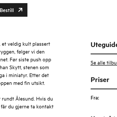
Bestill
Uteguid
 et veldig kult plassert
ryggen, følger vi den
net. Før siste push opp
Se alle til
ohan Skytt, stenen som
ga i miniatyr. Etter det
Priser
toppen med fin utsikt.
Fra
:
er rundt Ålesund. Hvis du
 får du gjerne ta kontakt