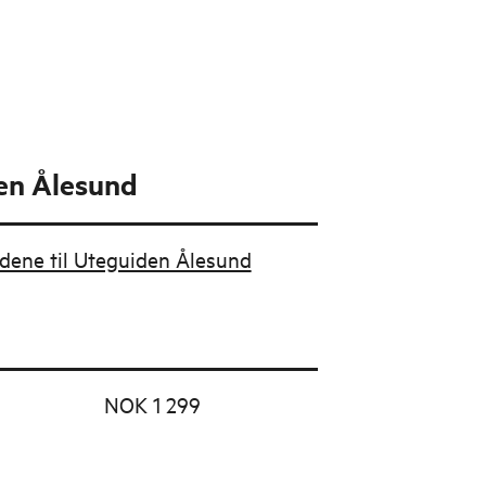
en Ålesund
budene til Uteguiden Ålesund
NOK 1 299