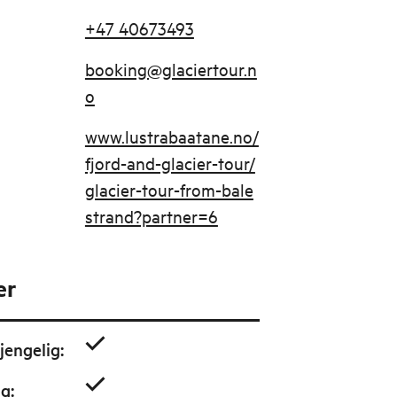
+47 40673493
booking@glaciertour.n
o
www.lustrabaatane.no/
fjord-and-glacier-tour/
glacier-tour-from-bale
strand?partner=6
er
jengelig
:
ig
: