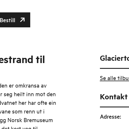
Bestill
estrand til
Glaciert
Se alle tilb
den er omkransa av
er seg heilt inn mot den
Kontakt
vatnet her har ofte ein
vane som renn ut i
Adresse
:
, ligg Norsk Bremuseum
det kort veg til