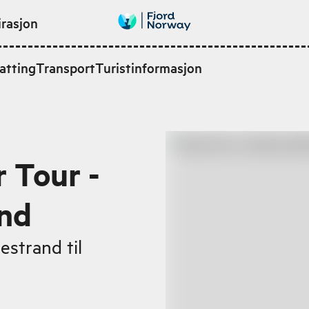
irasjon
atting
Transport
Turistinformasjon
r Tour -
and
estrand til