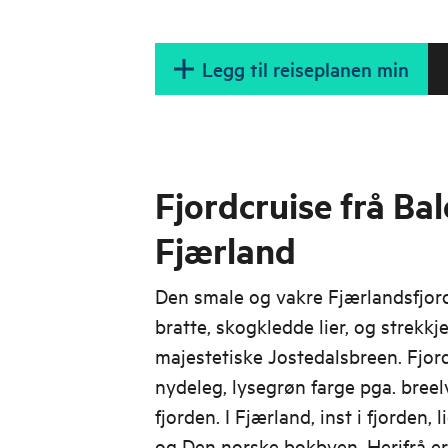
Legg til reiseplanen min
Fjordcruise frå Bal
Fjærland
Den smale og vakre Fjærlandsfjor
bratte, skogkledde lier, og strekkj
majestetiske Jostedalsbreen. Fjord
nydeleg, lysegrøn farge pga. breel
fjorden. I Fjærland, inst i fjorden
og Den norske bokbyen. Herifrå er 