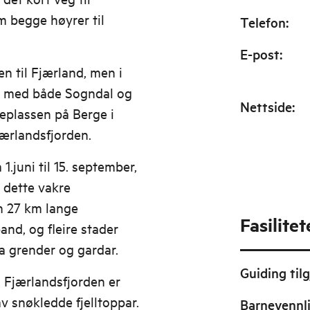
 begge høyrer til
Telefon
:
E-post
:
n til Fjærland, men i
n med både Sogndal og
Nettside
:
eplassen på Berge i
jærlandsfjorden.
1.juni til 15. september,
e dette vakre
en 27 km lange
Fasilitet
nd, og fleire stader
tta grender og gardar.
Guiding tilg
. Fjærlandsfjorden er
v snøkledde fjelltoppar.
Barnevennl