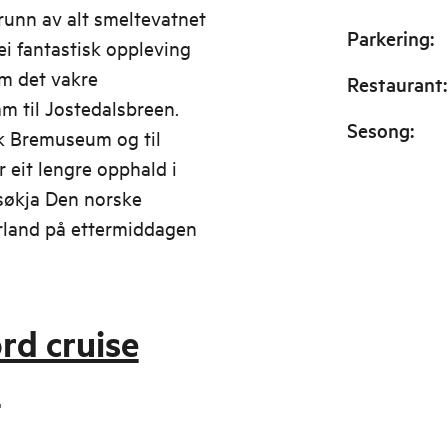
runn av alt smeltevatnet
Parkering
:
ei fantastisk oppleving
m det vakre
Restaurant
:
am til Jostedalsbreen.
Sesong
:
sk Bremuseum og til
r eit lengre opphald i
søkja Den norske
ærland på ettermiddagen
jord cruise
r