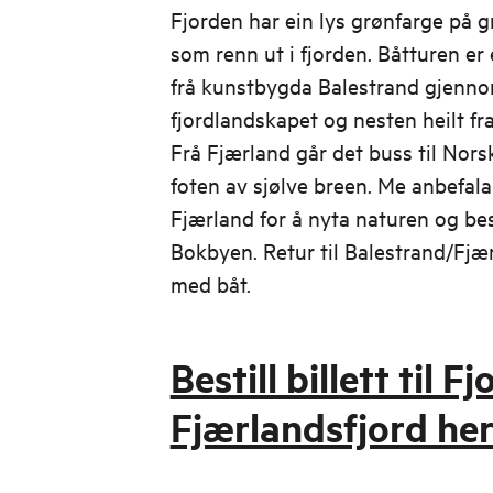
Fjorden har ein lys grønfarge på g
som renn ut i fjorden. Båtturen er 
frå kunstbygda Balestrand gjenno
fjordlandskapet og nesten heilt fr
Frå Fjærland går det buss til Nor
foten av sjølve breen. Me anbefala
Fjærland for å nyta naturen og be
Bokbyen. Retur til Balestrand/Fj
med båt.
Bestill billett til F
Fjærlandsfjord he