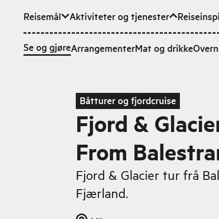
Reisemål
Aktiviteter og tjenester
Reiseinsp
Hopp til hovedinnhold
Se og gjøre
Arrangementer
Mat og drikke
Overn
Båtturer og fjordcruise
Fjord & Glacie
From Balestr
Fjord & Glacier tur frå Bal
Fjærland.