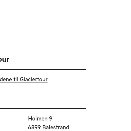
our
udene til Glaciertour
Holmen 9
6899 Balestrand