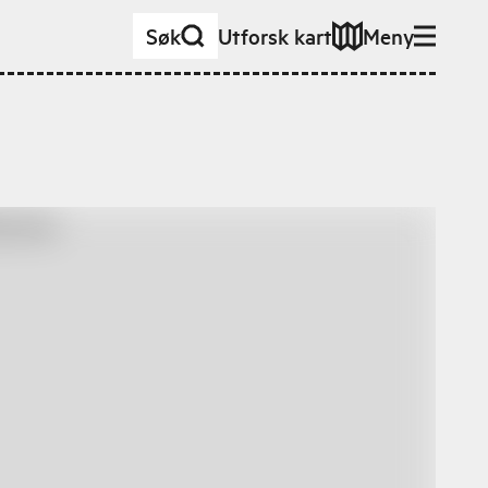
Søk
Utforsk kart
Meny