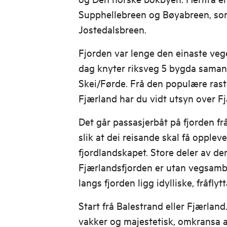
Supphellebreen og Bøyabreen, som
Jostedalsbreen.
Fjorden var lenge den einaste vege
dag knyter riksveg 5 bygda sama
Skei/Førde. Frå den populære rast
Fjærland har du vidt utsyn over F
Det går passasjerbåt på fjorden frå 
slik at dei reisande skal få opplev
fjordlandskapet. Store deler av d
Fjærlandsfjorden er utan vegsamba
langs fjorden ligg idylliske, fråfly
Start frå Balestrand eller Fjærland
vakker og majestetisk, omkransa a