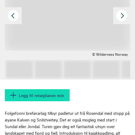
© Wilderness Norway
Legg til reiseplanen min
Folgefonni breførarlag tilbyr padletur ut frå Rosendal med stopp på
øyane Kalven og Snilstveitøy. Det er også mogleg med start i
Sundal eller Jondal. Turen gjev deg eit fantastisk utsyn over
landskapet med fjord og fjell. Introduksjon til kajakkpadling, alt