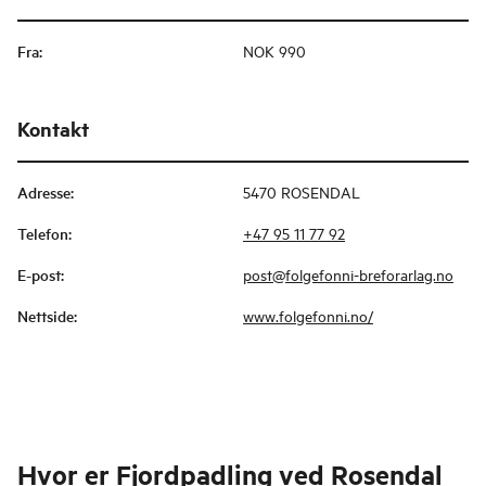
Fra
:
NOK 990
Kontakt
Adresse
:
5470 ROSENDAL
Telefon
:
+47 95 11 77 92
E-post
:
post@folgefonni-breforarlag.no
Nettside
:
www.folgefonni.no/
Hvor er
Fjordpadling ved Rosendal