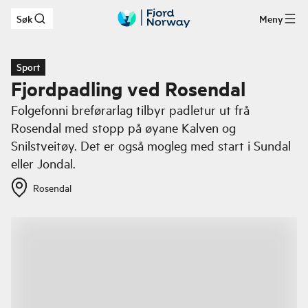
Søk
Meny
Hopp til hovedinnhold
Sport
Fjordpadling ved Rosendal
Folgefonni breførarlag tilbyr padletur ut frå
Rosendal med stopp på øyane Kalven og
Snilstveitøy. Det er også mogleg med start i Sundal
eller Jondal.
Rosendal