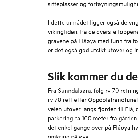
sitteplasser og fortøyningsmulighe
I dette området ligger også de yng
vikingtiden. På de øverste toppene
gravene på Flåøya med funn fra fo
er det også god utsikt utover og i
Slik kommer du deg
Fra Sunndalsøra, følg rv 70 retning
rv 70 rett etter Oppdølstrandtunel
veien utover langs fjorden til Flå, 
parkering ca 100 meter fra gården 
det enkel gange over på Flåøya hvo
omkring på øya.