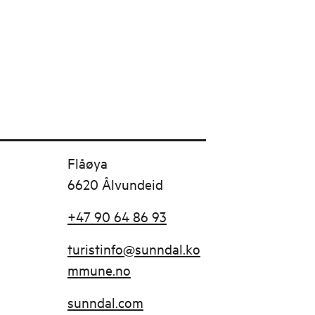
Flåøya
6620 Ålvundeid
+47 90 64 86 93
turistinfo@sunndal.ko
mmune.no
sunndal.com