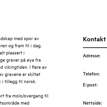
Kontakt
andskap med spor av
ren og fram til i dag.
lt plassert i
Adresse
:
ge graver på øya fra
 vikingtiden. I flere av
Telefon
:
v gravene er skiltet
 tillegg til norsk.
E-post
:
rt fra molo/overgang til
iluftsområde med
Nettside
: