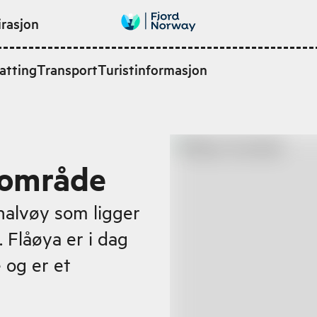
irasjon
atting
Transport
Turistinformasjon
tsområde
halvøy som ligger
. Flåøya er i dag
e og er et