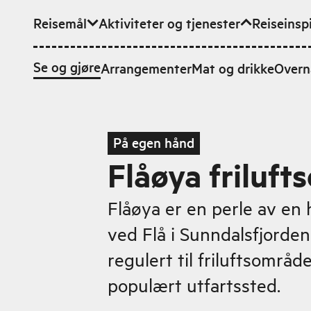
Reisemål
Aktiviteter og tjenester
Reiseinsp
Hopp til hovedinnhold
Se og gjøre
Arrangementer
Mat og drikke
Overn
På egen hånd
Flåøya friluf
Flåøya er en perle av en 
ved Flå i Sunndalsfjorden
regulert til friluftsområd
populært utfartssted.