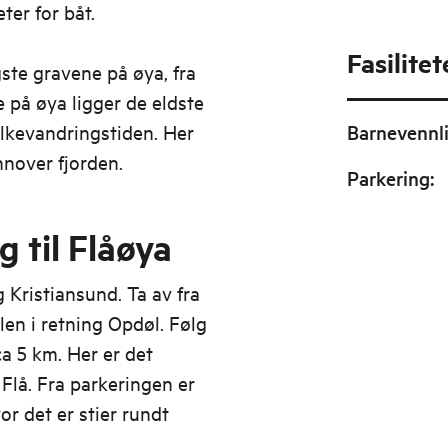
ter for båt.
Fasilitet
ste gravene på øya, fra
 på øya ligger de eldste
lkevandringstiden. Her
Barnevennl
nnover fjorden.
Parkering
:
 til Flåøya
 Kristiansund. Ta av fra
len i retning Opdøl. Følg
ca 5 km. Her er det
Flå. Fra parkeringen er
r det er stier rundt