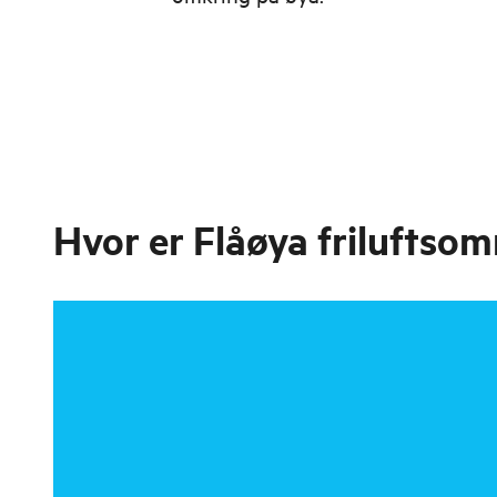
Hvor er
Flåøya friluftso