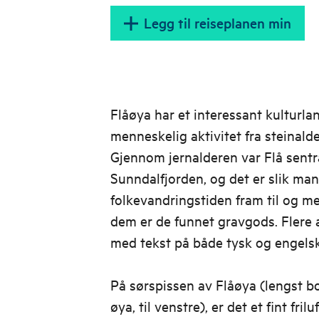
Legg til reiseplanen min
Flåøya har et interessant kulturl
menneskelig aktivitet fra steinalde
Gjennom jernalderen var Flå sentra
Sunndalfjorden, og det er slik man
folkevandringstiden fram til og med
dem er de funnet gravgods. Flere a
med tekst på både tysk og engelsk i
På sørspissen av Flåøya (lengst bo
øya, til venstre), er det et fint fr