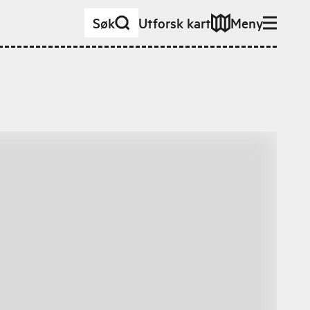
Søk
Utforsk kart
Meny