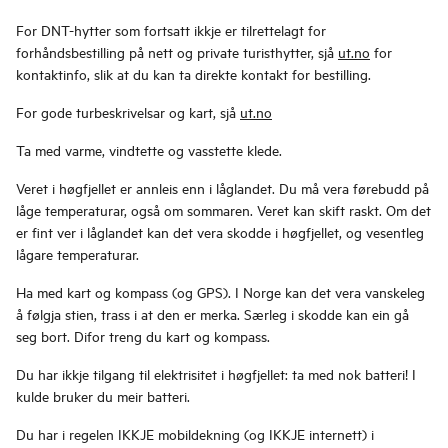
For DNT-hytter som fortsatt ikkje er tilrettelagt for
forhåndsbestilling på nett og private turisthytter, sjå
ut.no
for
kontaktinfo, slik at du kan ta direkte kontakt for bestilling.
For gode turbeskrivelsar og kart, sjå
ut.no
Ta med varme, vindtette og vasstette klede.
Veret i høgfjellet er annleis enn i låglandet. Du må vera førebudd på
låge temperaturar, også om sommaren. Veret kan skift raskt. Om det
er fint ver i låglandet kan det vera skodde i høgfjellet, og vesentleg
lågare temperaturar.
Ha med kart og kompass (og GPS). I Norge kan det vera vanskeleg
å følgja stien, trass i at den er merka. Særleg i skodde kan ein gå
seg bort. Difor treng du kart og kompass.
Du har ikkje tilgang til elektrisitet i høgfjellet: ta med nok batteri! I
kulde bruker du meir batteri.
Du har i regelen IKKJE mobildekning (og IKKJE internett) i