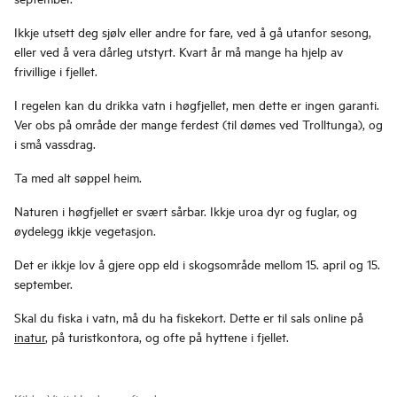
Ikkje utsett deg sjølv eller andre for fare, ved å gå utanfor sesong,
eller ved å vera dårleg utstyrt. Kvart år må mange ha hjelp av
frivillige i fjellet.
I regelen kan du drikka vatn i høgfjellet, men dette er ingen garanti.
Ver obs på område der mange ferdest (til dømes ved Trolltunga), og
i små vassdrag.
Ta med alt søppel heim.
Naturen i høgfjellet er svært sårbar. Ikkje uroa dyr og fuglar, og
øydelegg ikkje vegetasjon.
Det er ikkje lov å gjere opp eld i skogsområde mellom 15. april og 15.
september.
Skal du fiska i vatn, må du ha fiskekort. Dette er til sals online på
inatur
, på turistkontora, og ofte på hyttene i fjellet.