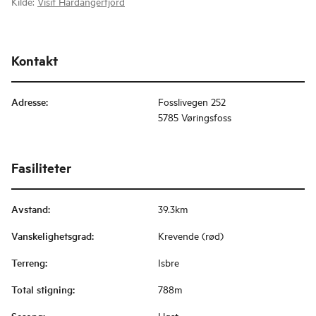
Kilde:
Visit Hardangerfjord
Kontakt
Adresse
:
Fosslivegen 252
5785 Vøringsfoss
Fasiliteter
Avstand
:
39.3km
Vanskelighetsgrad
:
Krevende (rød)
Terreng
:
Isbre
Total stigning
:
788m
Høst