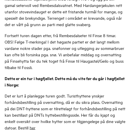
gamal setervoll ved Rembesdalsvatnet. Med Hardangerjøkulen rett
utanfor stovevindauget er dette eit fristande turmål for mange, og
spesielt dei brekyndige. Terrenget i området er krevande, også når
det er vått på grunn av parti med glatte svaberg.
Fortsett turen dagen etter, frå Rembesdalseter til Finse 8 timar.
OBS! Følge T-merkinga! I det høgaste partiet er det langt mellom
vardane nokre stader pga. snøfonner og utlegging av sommarbruer
kan ofte bli forsinka pga. snø. Vi anbefalar middag og overnatting
på Finsehytta før du tek toget frå Finse til Haugastøl/Geilo og buss
tilbake til Fossli.
Dette er ein tur i høgfjellet. Dette må du vite før du går i høgfjellet
i Norge:
Det er lurt å planlegge turen godt. Turisthyttene ynskjer
forhåndsbestilling på overnatting, då er du sikra plass. Overnatting
på dei DNT-hyttene som er tilrettelagt for forhåndsbestilling på nett
kan bestillast på DNTs hyttebestillingsside. Her får du kjapt og
enkelt oversikt over hvilke hytter som er tilgjengelege på dine valgte
datoar. Bestill
her