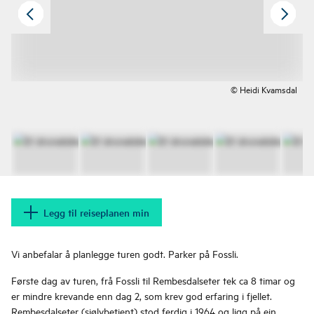
© Heidi Kvamsdal
Legg til reiseplanen min
Vi anbefalar å planlegge turen godt. Parker på Fossli.
Første dag av turen, frå Fossli til Rembesdalseter tek ca 8 timar og
er mindre krevande enn dag 2, som krev god erfaring i fjellet.
Rembesdalseter (sjølvbetjent) stod ferdig i 1964 og ligg på ein