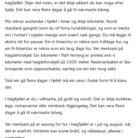
høgfjellet. Skjer det noko, er det ikkje sikkert du kan ringa etter
hjelp. Det kan vera fleire dagar å gå til nærmaste bilveg.
Me reknar avstandar i fjellet i timar og ikkje kilometer. Norsk
standard gangtid (som du vil finna turskildringar, og som er merka
inn i turkart ) opplev mange som svært rask gange. Du må legge til
ekstra tid for pausar. Ein 6-timarstur er rekna som fulldags tur, og
ein 8-timarstur er rekna som ein lang dags tur. Ver merksam på
høgdeforskjell. Ein kilometer i flatt terreng er annleis enn 4
kilometer med høgdeforskjell på 1.000 meter. Nedoverbakke er like
krevjande som oppoverbakke, særleg om ein ber tung sekk.
Skal ein gå fleire dagar i fjellet må ein vera i fysisk form til å klara
det.
I høgfjellet er du i villmarka, på godt og vondt. Det er ikkje butikkar,
lege, restaurantar eller minibank tilgjengeleg. Det kan vera fleire
dagar å gå til nærmaste bilveg.
Ver merksam på at sesong for tur i høgfjellet er i juli og august, når
det er snøfritt. Vinteren kan kome brått, og nådelaust, allereie i
september.