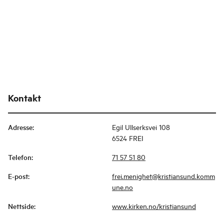
Kontakt
Adresse
:
Egil Ullserksvei 108
6524 FREI
Telefon
:
71 57 51 80
E-post
:
frei.menighet@kristiansund.komm
une.no
Nettside
:
www.kirken.no/kristiansund