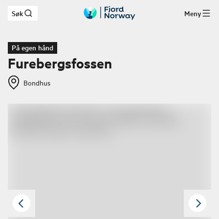
Søk
Meny
Hopp til hovedinnhold
På egen hånd
Furebergsfossen
Bondhus