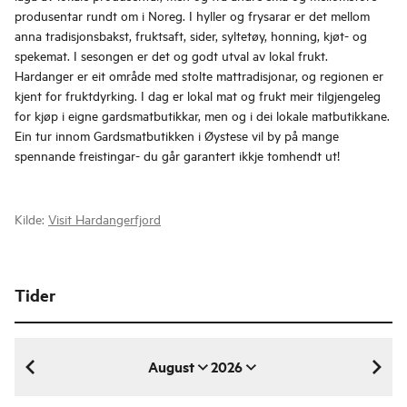
produsentar rundt om i Noreg. I hyller og frysarar er det mellom
anna tradisjonsbakst, fruktsaft, sider, syltetøy, honning, kjøt- og
spekemat. I sesongen er det og godt utval av lokal frukt.
Hardanger er eit område med stolte mattradisjonar, og regionen er
kjent for fruktdyrking. I dag er lokal mat og frukt meir tilgjengeleg
for kjøp i eigne gardsmatbutikkar, men og i dei lokale matbutikkane.
Ein tur innom Gardsmatbutikken i Øystese vil by på mange
spennande freistingar- du går garantert ikkje tomhendt ut!
Kilde:
Visit Hardangerfjord
Tider
August
2026
august 2026