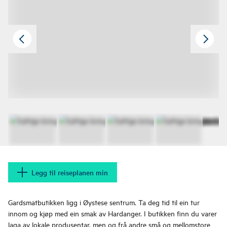
Legg til reiseplanen min
Gardsmatbutikken ligg i Øystese sentrum. Ta deg tid til ein tur
innom og kjøp med ein smak av Hardanger. I butikken finn du varer
laga av lokale produsentar, men og frå andre små og mellomstore