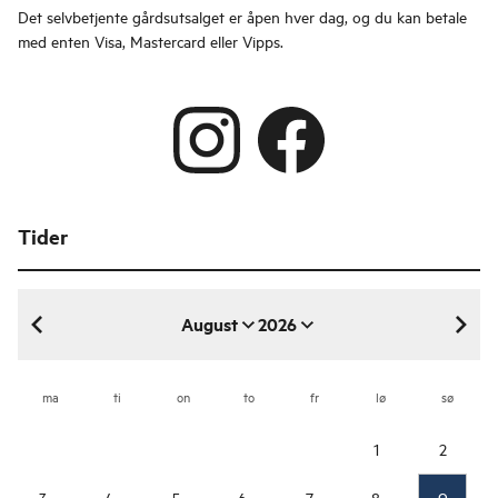
Det selvbetjente gårdsutsalget er åpen hver dag, og du kan betale
med enten Visa, Mastercard eller Vipps.
Tider
August
2026
august 2026
ma
ti
on
to
fr
lø
sø
1
2
3
4
5
6
7
8