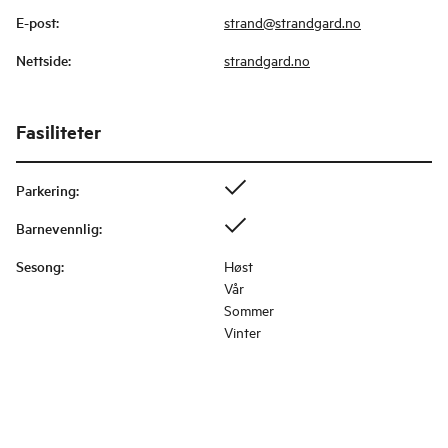
E-post
:
strand@strandgard.no
Nettside
:
strandgard.no
Fasiliteter
Parkering
:
Barnevennlig
:
Sesong
:
Høst
Vår
Sommer
Vinter