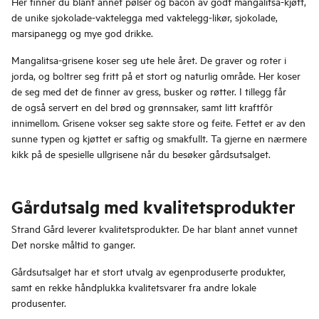
Her finner du blant annet pølser og bacon av godt mangalitsa-kjøtt,
de unike sjokolade-vaktelegga med vaktelegg-likør, sjokolade,
marsipanegg og mye god drikke.
Mangalitsa-grisene koser seg ute hele året. De graver og roter i
jorda, og boltrer seg fritt på et stort og naturlig område. Her koser
de seg med det de finner av gress, busker og røtter. I tillegg får
de også servert en del brød og grønnsaker, samt litt kraftfôr
innimellom. Grisene vokser seg sakte store og feite. Fettet er av den
sunne typen og kjøttet er saftig og smakfullt. Ta gjerne en nærmere
kikk på de spesielle ullgrisene når du besøker gårdsutsalget.
Gårdutsalg med kvalitetsprodukter
Strand Gård leverer kvalitetsprodukter. De har blant annet vunnet
Det norske måltid to ganger.
Gårdsutsalget har et stort utvalg av egenproduserte produkter,
samt en rekke håndplukka kvalitetsvarer fra andre lokale
produsenter.