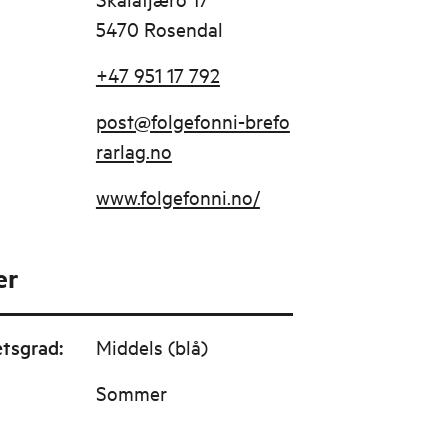
5470 Rosendal
+47 951 17 792
post@folgefonni-brefo
rarlag.no
www.folgefonni.no/
er
etsgrad
:
Middels (blå)
Sommer