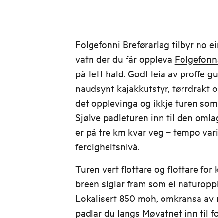
Folgefonni Breførarlag tilbyr no ein
vatn der du får oppleva
Folgefonn
på tett hald. Godt leia av proffe gu
naudsynt kajakkutstyr, tørrdrakt o
det opplevinga og ikkje turen som 
Sjølve padleturen inn til den oml
er på tre km kvar veg – tempo vari
ferdigheitsnivå.
Turen vert flottare og flottare for
breen siglar fram som ei naturoppl
Lokalisert 850 moh, omkransa av me
padlar du langs Møvatnet inn til f