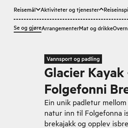
Reisemål
Aktiviteter og tjenester
Reiseinsp
Hopp til hovedinnhold
Se og gjøre
Arrangementer
Mat og drikke
Overn
Vannsport og padling
Glacier Kayak 
Folgefonni Br
Ein unik padletur mellom 
natur inn til Folgefonna i
brekajakk og opplev isbr