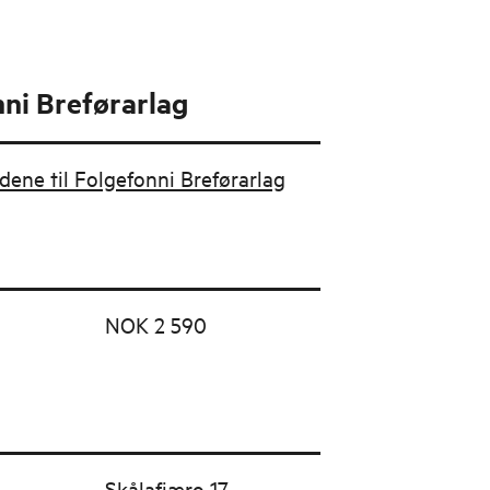
ni Breførarlag
udene til Folgefonni Breførarlag
NOK 2 590
Skålafjæro 17