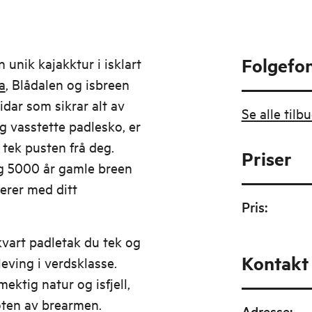
Folgefon
 unik kajakktur i isklart
a
, Blådalen og isbreen
idar som sikrar alt av
Se alle tilb
g vasstette padlesko, er
tek pusten frå deg.
Priser
ag 5000 år gamle breen
erer med ditt
Pris
:
 kvart padletak du tek og
Kontakt
eving i verdsklasse.
ktig natur og isfjell,
oten av brearmen.
Adresse
: