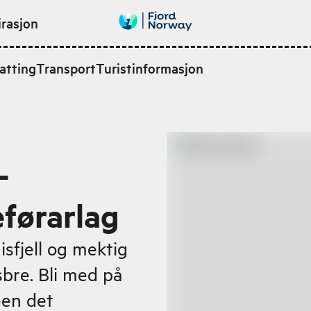
irasjon
atting
Transport
Turistinformasjon
-
eførarlag
isfjell og mektig
sbre. Bli med på
een det