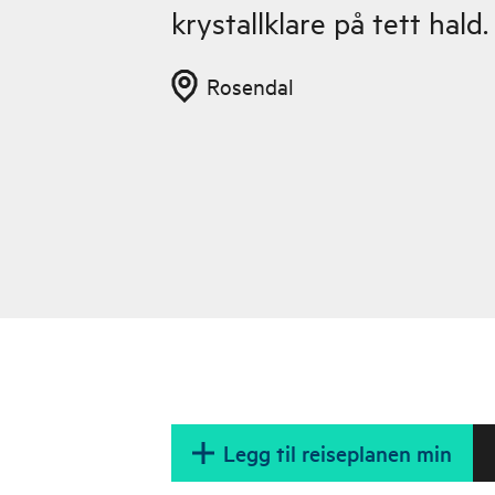
krystallklare på tett hald.
Rosendal
Legg til reiseplanen min