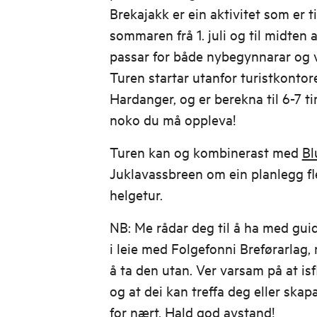
Brekajakk er ein aktivitet som er t
sommaren frå 1. juli og til midten
passar for både nybegynnarar og 
Turen startar utanfor turistkontor
Hardanger, og er berekna til 6-7 ti
noko du må oppleva!
Turen kan og kombinerast med
Bl
Juklavassbreen om ein planlegg flei
helgetur.
NB: Me rådar deg til å ha med guid
i leie med Folgefonni Breførarlag,
å ta den utan. Ver varsam på at is
og at dei kan treffa deg eller skap
for nært. Hald god avstand!