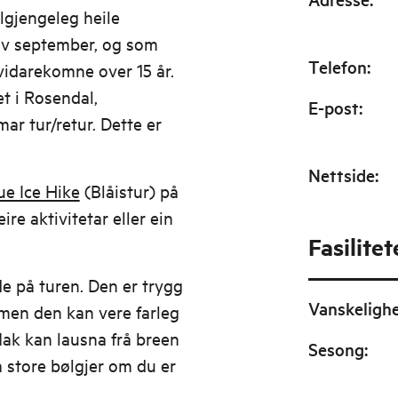
ilgjengeleg heile
 av september, og som
Telefon
:
vidarekomne over 15 år.
et i Rosendal,
E-post
:
mar tur/retur. Dette er
Nettside
:
ue Ice Hike
(Blåistur) på
re aktivitetar eller ein
Fasilitet
e på turen. Den er trygg
Vanskeligh
 men den kan vere farleg
flak kan lausna frå breen
Sesong
:
a store bølgjer om du er