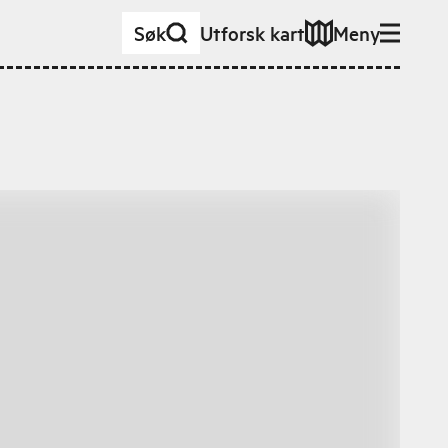
Søk
Utforsk kart
Meny