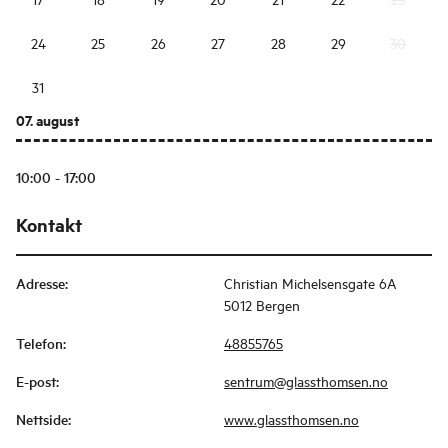
24
25
26
27
28
29
30
31
07. august
10:00 - 17:00
Kontakt
Adresse
:
Christian Michelsensgate 6A
5012 Bergen
Telefon
:
48855765
E-post
:
sentrum@glassthomsen.no
Nettside
:
www.glassthomsen.no