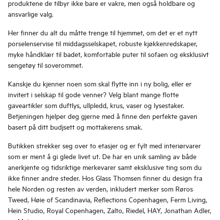
produktene de tilbyr ikke bare er vakre, men også holdbare og
ansvarlige valg.
Her finner du alt du måtte trenge til hjemmet, om det er et nytt
porselenservise til middagsselskapet, robuste kjøkkenredskaper,
myke håndklær til badet, komfortable puter til sofaen og eksklusivt
sengetøy til soverommet.
Kanskje du kjenner noen som skal flytte inn i ny bolig, eller er
invitert i selskap til gode venner? Velg blant mange flotte
gaveartikler som duftlys, ullpledd, krus, vaser og lysestaker.
Betjeningen hjelper deg gjerne med å finne den perfekte gaven
basert på ditt budjsett og mottakerens smak.
Butikken strekker seg over to etasjer og er fylt med interiørvarer
som er ment å gi glede livet ut. De har en unik samling av både
anerkjente og tidsriktige merkevarer samt eksklusive ting som du
ikke finner andre steder. Hos Glass Thomsen finner du design fra
hele Norden og resten av verden, inkludert merker som Røros
Tweed, Høie of Scandinavia, Reflections Copenhagen, Ferm Living,
Hein Studio, Royal Copenhagen, Zalto, Riedel, HAY, Jonathan Adler,