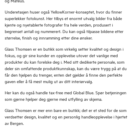
og Mateus.
Underetasjen huser også YellowKorner-konseptet, hvor du finner
superlekker fotokunst. Her tilbys et enormt utvalg bilder fra både
kjente og nyetablerte fotografer fra hele verden, produsert i
begrenset antall og nummerert. Du kan også tilpasse bildene etter
størrelse, finish og innramming etter dine ønsker.
Glass Thomsen er en butikk som virkelig setter kvalitet og design i
fokus, og gir sine kunder en opplevelse utover det vanlige med
produkter du kan forelske deg i. Med sitt dedikerte personale, som
deler sin omfattende produktkunnskap, kan du være trygg på at du
får den hjelpen du trenger, enten det gjelder å finne den perfekte
gaven eller å få mest mulig ut av ditt interiørvalg.
Her kan du også handle tax-free med Global Blue. Spør betjeningen
som gjerne hjelper deg gjerne med utfylling av skjema.
Glass Thomsen er mer enn bare en butikk; det er et sted for de som
verdsetter design, kvalitet og en personlig handleopplevelse i hjertet
av Bergen.