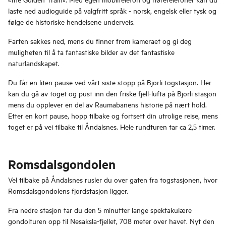
laste ned audioguide på valgfritt språk - norsk, engelsk eller tysk og
følge de historiske hendelsene underveis.
Farten sakkes ned, mens du finner frem kameraet og gi deg
muligheten til å ta fantastiske bilder av det fantastiske
naturlandskapet.
Du får en liten pause ved vårt siste stopp på Bjorli togstasjon. Her
kan du gå av toget og pust inn den friske fjell-lufta på Bjorli stasjon
mens du opplever en del av Raumabanens historie på nært hold.
Etter en kort pause, hopp tilbake og fortsett din utrolige reise, mens
toget er på vei tilbake til Åndalsnes. Hele rundturen tar ca 2,5 timer.
Romsdalsgondolen
Vel tilbake på Åndalsnes rusler du over gaten fra togstasjonen, hvor
Romsdalsgondolens fjordstasjon ligger.
Fra nedre stasjon tar du den 5 minutter lange spektakulære
gondolturen opp til Nesaksla-fjellet, 708 meter over havet. Nyt den