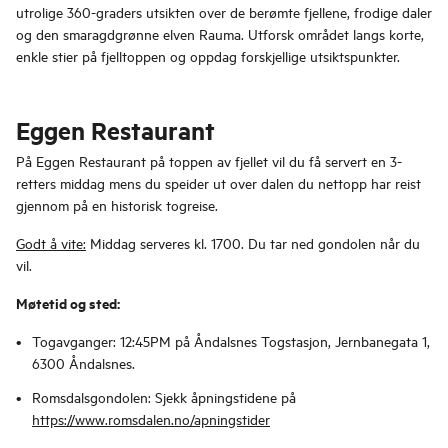
utrolige 360-graders utsikten over de berømte fjellene, frodige daler
og den smaragdgrønne elven Rauma. Utforsk området langs korte,
enkle stier på fjelltoppen og oppdag forskjellige utsiktspunkter.
Eggen Restaurant
På Eggen Restaurant på toppen av fjellet vil du få servert en 3-
retters middag mens du speider ut over dalen du nettopp har reist
gjennom på en historisk togreise.
Godt å vite:
Middag serveres kl. 1700. Du tar ned gondolen når du
vil.
Møtetid og sted:
Togavganger: 12:45PM på Åndalsnes Togstasjon, Jernbanegata 1,
6300 Åndalsnes.
Romsdalsgondolen: Sjekk åpningstidene på
https://www.romsdalen.no/apningstider