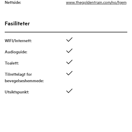
Nettside
:
www.thegoldentrain.com/no/hjem
Fasiliteter
WIFI/Internett
:
Audioguide
:
Toalett
:
Tilrettelagt for
bevegelseshemmede
:
Utsiktspunkt
: