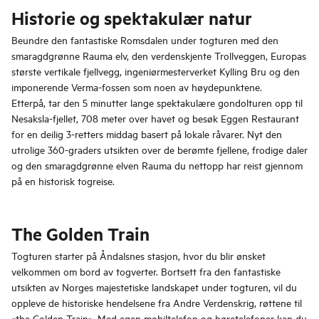
Historie og spektakulær natur
Beundre den fantastiske Romsdalen under togturen med den
smaragdgrønne Rauma elv, den verdenskjente Trollveggen, Europas
største vertikale fjellvegg, ingeniørmesterverket Kylling Bru og den
imponerende Verma-fossen som noen av høydepunktene.
Etterpå, tar den 5 minutter lange spektakulære gondolturen opp til
Nesaksla-fjellet, 708 meter over havet og besøk Eggen Restaurant
for en deilig 3-retters middag basert på lokale råvarer. Nyt den
utrolige 360-graders utsikten over de berømte fjellene, frodige daler
og den smaragdgrønne elven Rauma du nettopp har reist gjennom
på en historisk togreise.
The Golden Train
Togturen starter på Åndalsnes stasjon, hvor du blir ønsket
velkommen om bord av togverter. Bortsett fra den fantastiske
utsikten av Norges majestetiske landskapet under togturen, vil du
oppleve de historiske hendelsene fra Andre Verdenskrig, røttene til
«the Golden Train». Med egen mobiltelefon og høretelefoner kan du