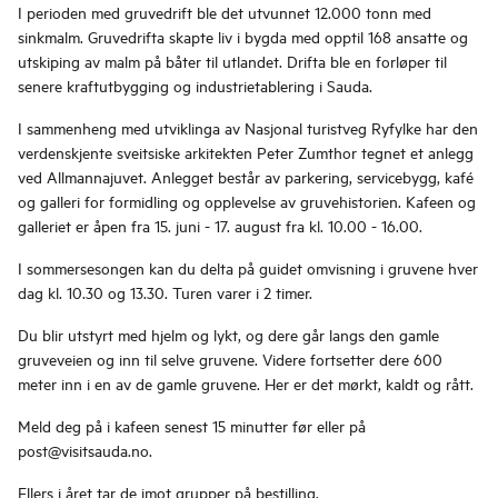
I perioden med gruvedrift ble det utvunnet 12.000 tonn med
sinkmalm. Gruvedrifta skapte liv i bygda med opptil 168 ansatte og
utskiping av malm på båter til utlandet. Drifta ble en forløper til
senere kraftutbygging og industrietablering i Sauda.
I sammenheng med utviklinga av Nasjonal turistveg Ryfylke har den
verdenskjente sveitsiske arkitekten Peter Zumthor tegnet et anlegg
ved Allmannajuvet. Anlegget består av parkering, servicebygg, kafé
og galleri for formidling og opplevelse av gruvehistorien. Kafeen og
galleriet er åpen fra 15. juni - 17. august fra kl. 10.00 - 16.00.
I sommersesongen kan du delta på guidet omvisning i gruvene hver
dag kl. 10.30 og 13.30. Turen varer i 2 timer.
Du blir utstyrt med hjelm og lykt, og dere går langs den gamle
gruveveien og inn til selve gruvene. Videre fortsetter dere 600
meter inn i en av de gamle gruvene. Her er det mørkt, kaldt og rått.
Meld deg på i kafeen senest 15 minutter før eller på
post@visitsauda.no.
Ellers i året tar de imot grupper på bestilling.