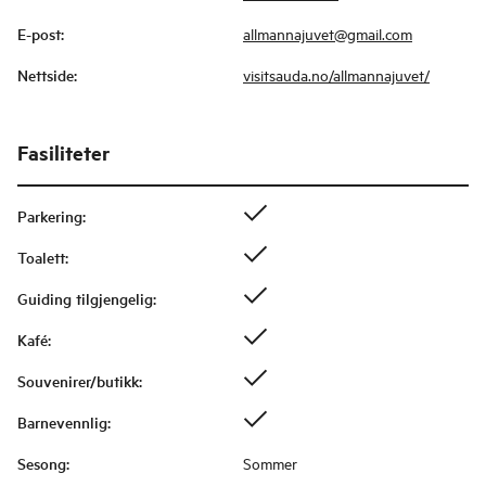
E-post
:
allmannajuvet@gmail.com
Nettside
:
visitsauda.no/allmannajuvet/
Fasiliteter
Parkering
:
Toalett
:
Guiding tilgjengelig
:
Kafé
:
Souvenirer/butikk
:
Barnevennlig
:
Sesong
:
Sommer