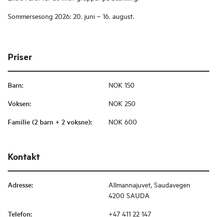
Sommersesong 2026: 20. juni – 16. august.
Priser
Barn
:
NOK 150
Voksen
:
NOK 250
Familie (2 barn + 2 voksne)
:
NOK 600
Kontakt
Adresse
:
Allmannajuvet, Saudavegen
4200 SAUDA
Telefon
:
+47 411 22 147