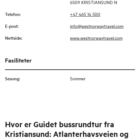
6509 KRISTIANSUND N
Telefon
:
+47 465 14 500
E-post
:
info@westnorwaytravel.com
Nettside
:
www.westnorwaytravel.com
Fasiliteter
Sesong
:
Sommer
Hvor er
Guidet bussrundtur fra
Kristiansund: Atlanterhavsveien og