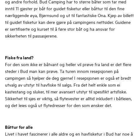
og andre forhold. Bud Camping har to større båter som tar med
inntil 11 gjester pr båt for guidet fisketur eller båttur til den fine
nærliggende øya, Bjørnsund og ut til fantastiske Ona. Kjøp av billett
til guidet fisketur kan dere gjøre på campingens nettsider. Guidene
er sertifiserte og kurset til å føre stor båt og ha ansvar for
sikkerheten til passasjerene.
Fiske fra land?
For den som ikke er båtvant og heller vil prøve fra land er det flere
steder i Bud man kan prøve. Ta turen innom resepsjonen på
campingen så hjelper de deg gjerne! I resepsjonen er også et bredt
utvalg av utstyr til havfiske til salgs. Fra det helt enkle som ei
kastestang og sluker, til mer avansert utstyr til spesifikt artsfiske.
Sikkerhet til sjøs er viktig, så flytevester er alltid inkludert i båtleien,
og det leies også ut flytedresser for den som ønsker det.
Båttur for alle
Livet i havet fascinerer i alle aldre og en havfisketur i Bud har noe å