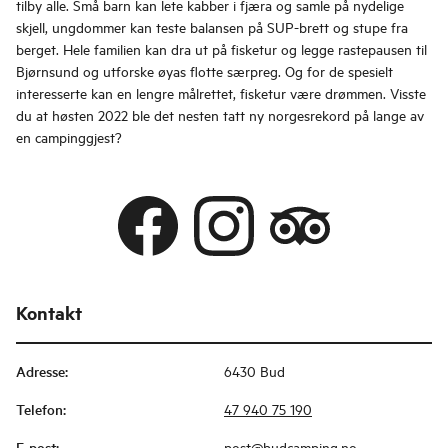
tilby alle. Små barn kan lete kabber i fjæra og samle på nydelige
skjell, ungdommer kan teste balansen på SUP-brett og stupe fra
berget. Hele familien kan dra ut på fisketur og legge rastepausen til
Bjørnsund og utforske øyas flotte særpreg. Og for de spesielt
interesserte kan en lengre målrettet, fisketur være drømmen. Visste
du at høsten 2022 ble det nesten tatt ny norgesrekord på lange av
en campinggjest?
Kontakt
Adresse
:
6430 Bud
Telefon
:
47 940 75 190
E-post
:
post@budcamping.no