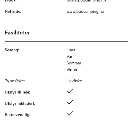
Nettside
:
www.budcamping.no
Fasiliteter
Sesong
:
Høst
Vår
Sommer
Vinter
Type fiske
:
Havfiske
Utstyr til leie
:
Utstyr inkludert
:
Barnevennlig
: