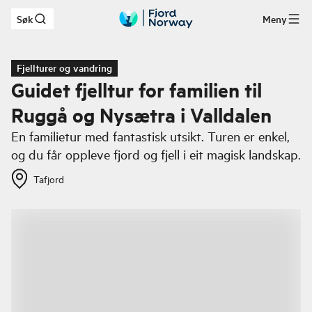
Søk
Meny
Hopp til hovedinnhold
Fjellturer og vandring
Guidet fjelltur for familien til
Ruggå og Nysætra i Valldalen
En familietur med fantastisk utsikt. Turen er enkel,
og du får oppleve fjord og fjell i eit magisk landskap.
Tafjord